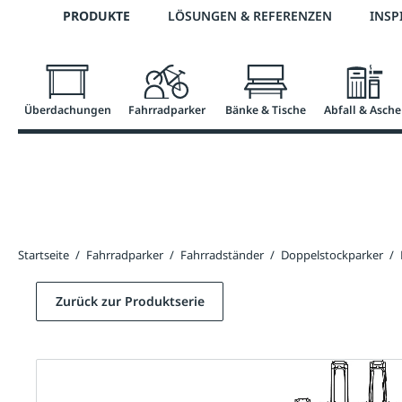
Telefon: 0800 / 100 49 02
PRODUKTE
LÖSUNGEN & REFERENZEN
INSP
springen
Zur Hauptnavigation springen
Überdachungen
Fahrradparker
Bänke & Tische
Abfall & Asche
Startseite
/
Fahrradparker
/
Fahrradständer
/
Doppelstockparker
/
Zurück zur Produktserie