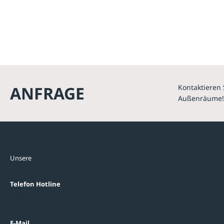
ANFRAGE
Kontaktieren 
Außenräume!
Kontakte
Unterne
Unsere
Standorte
Referenzen
Themenwelten
Telefon Hotline
Über uns
0800 / 100 49 02
FAQ
Datenschutzein
E-Mail