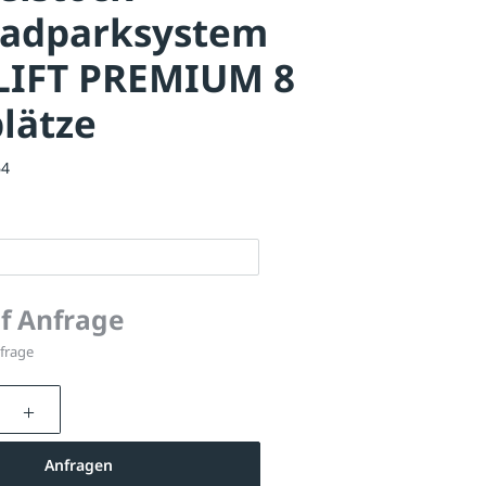
radparksystem
LIFT PREMIUM 8
plätze
64
uf Anfrage
nfrage
nzahl: Gib den gewünschten Wert ein oder be
Anfragen