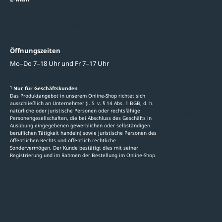
beratung@ziegler-metall.de
Oder zum Kontaktformular
Informati
Öffnungszeiten
Mo–Do 7–18 Uhr und Fr 7–17 Uhr
Ratgeber
Newsletter-An
1
Nur für Geschäftskunden
Das Produktangebot in unserem Online-Shop richtet sich
Kataloge
ausschließlich an Unternehmer (i. S. v. § 14 Abs. 1 BGB, d. h.
natürliche oder juristische Personen oder rechtsfähige
Stellenauschre
Personengesellschaften, die bei Abschluss des Geschäfts in
Ausübung eingegebenen gewerblichen oder selbständigen
beruflichen Tätigkeit handeln) sowie juristische Personen des
öffentlichen Rechts und öffentlich rechtliche
Sondervermögen. Der Kunde bestätigt dies mit seiner
Registrierung und im Rahmen der Bestellung im Online-Shop.