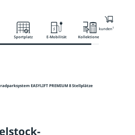
l
Ratgeber
Services
1
Nur für Geschäftskunden
Sportplatz
E-Mobilität
Kollektionen
radparksystem EASYLIFT PREMIUM 8 Stellplätze
elstock-