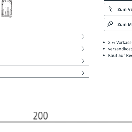
Zum Ve
Zum Me
2 % Vorkass
versandkost
Kauf auf R