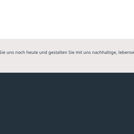
Sie uns noch heute und gestalten Sie mit uns nachhaltige, lebens
hmen
Sortiment
Überdachungen
Minigaragen
Fahrradparksysteme
Bänke & Tische
stellungen
Abfall & Ascher