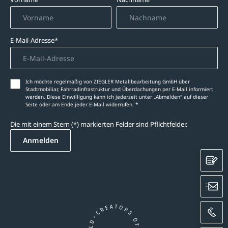
E-Mail-Adresse*
Ich möchte regelmäßig von ZIEGLER Metallbearbeitung GmbH über
Stadtmobiliar, Fahrradinfrastruktur und Überdachungen per E-Mail informiert
werden. Diese Einwilligung kann ich jederzeit unter „Abmelden‘‘ auf dieser
Seite oder am Ende jeder E-Mail widerrufen. *
Die mit einem Stern (*) markierten Felder sind Pflichtfelder.
Anmelden
K
E
A