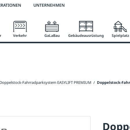
2 % Vorkassen-Skonto
versandkostenfrei ab 50 €
große Produktauswah
IRATIONEN
UNTERNEHMEN
r
Verkehr
GaLaBau
Gebäudeausrüstung
Spielplatz
Doppelstock-Fahrradparksystem EASYLIFT PREMIUM
/
Doppelstock-Fahr
Dopp