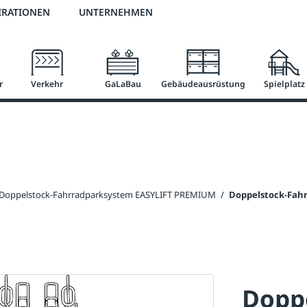
2 % Vorkassen-Skonto
versandkostenfrei ab 50 €
große Produktauswah
IRATIONEN
UNTERNEHMEN
r
Verkehr
GaLaBau
Gebäudeausrüstung
Spielplatz
Doppelstock-Fahrradparksystem EASYLIFT PREMIUM
/
Doppelstock-Fahr
Dopp