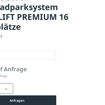
radparksystem
LIFT PREMIUM 16
plätze
72
uf Anfrage
nfrage
nzahl: Gib den gewünschten Wert ein oder be
Anfragen