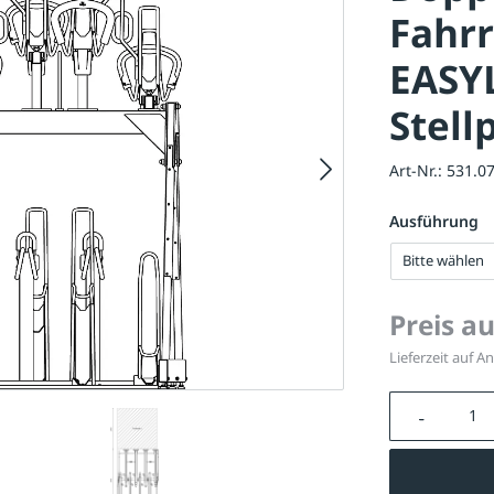
Fahr
EASY
Stell
Art-Nr.:
531.0
Ausführung
Bitte wählen
Preis a
Lieferzeit auf A
Produkt A