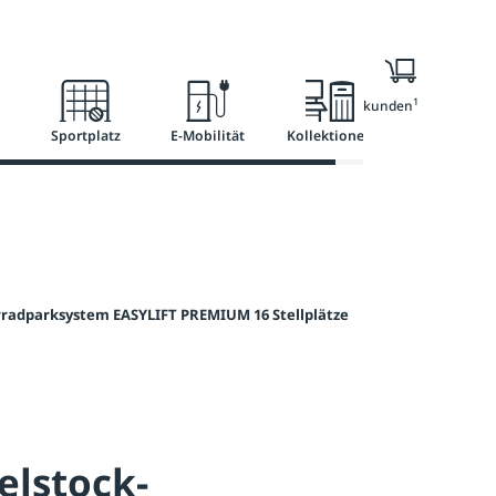
l
Ratgeber
Services
1
Nur für Geschäftskunden
Sportplatz
E-Mobilität
Kollektionen
radparksystem EASYLIFT PREMIUM 16 Stellplätze
elstock-