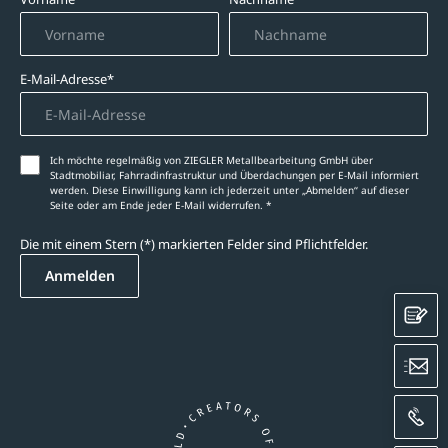
E-Mail-Adresse*
Ich möchte regelmäßig von ZIEGLER Metallbearbeitung GmbH über
Stadtmobiliar, Fahrradinfrastruktur und Überdachungen per E-Mail informiert
werden. Diese Einwilligung kann ich jederzeit unter „Abmelden‘‘ auf dieser
Seite oder am Ende jeder E-Mail widerrufen. *
Die mit einem Stern (*) markierten Felder sind Pflichtfelder.
Anmelden
K
E
A