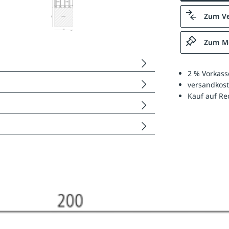
Zum Ve
Zum Me
2 % Vorkass
versandkost
Kauf auf R