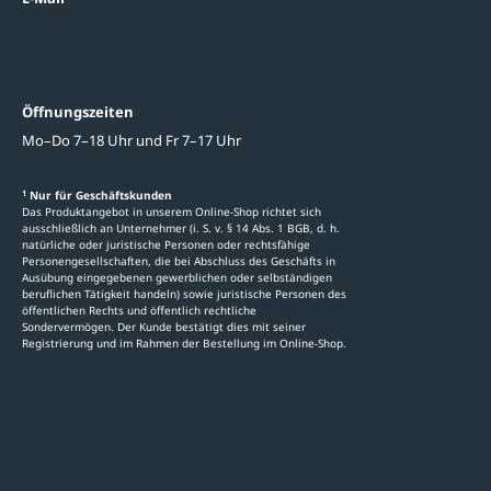
beratung@ziegler-metall.de
Oder zum Kontaktformular
Informati
Öffnungszeiten
Mo–Do 7–18 Uhr und Fr 7–17 Uhr
Ratgeber
Newsletter-An
1
Nur für Geschäftskunden
Das Produktangebot in unserem Online-Shop richtet sich
Kataloge
ausschließlich an Unternehmer (i. S. v. § 14 Abs. 1 BGB, d. h.
natürliche oder juristische Personen oder rechtsfähige
Stellenauschre
Personengesellschaften, die bei Abschluss des Geschäfts in
Ausübung eingegebenen gewerblichen oder selbständigen
beruflichen Tätigkeit handeln) sowie juristische Personen des
öffentlichen Rechts und öffentlich rechtliche
Sondervermögen. Der Kunde bestätigt dies mit seiner
Registrierung und im Rahmen der Bestellung im Online-Shop.