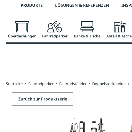
Telefon: 0800 / 100 49 02
PRODUKTE
LÖSUNGEN & REFERENZEN
INSP
springen
Zur Hauptnavigation springen
Überdachungen
Fahrradparker
Bänke & Tische
Abfall & Asche
Startseite
/
Fahrradparker
/
Fahrradständer
/
Doppelstockparker
/
Zurück zur Produktserie