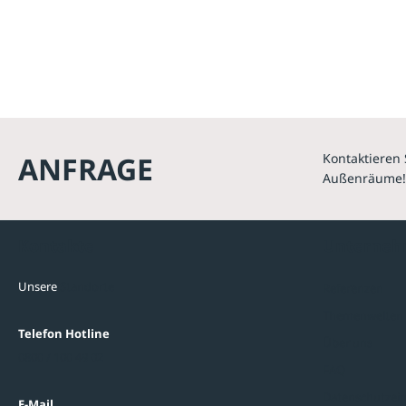
ANFRAGE
Kontaktieren 
Außenräume!
Kontakte
Unterne
Unsere
Standorte
Referenzen
Themenwelten
Telefon Hotline
Über uns
0800 / 100 49 02
FAQ
Datenschutzein
E-Mail