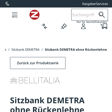
Ratgeber
Services
alt springen
1
Nur für Geschäftskunden
änke
/
Sitzbank DEMETRA
/
Sitzbank DEMETRA ohne Rückenlehne
Zurück zur Produktserie
Sitzbank DEMETRA
ohne Rückenlehne