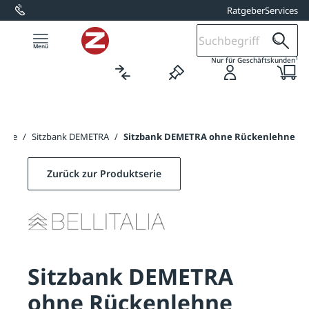
Ratgeber
Services
alt springen
1
Nur für Geschäftskunden
änke
/
Sitzbank DEMETRA
/
Sitzbank DEMETRA ohne Rückenlehne
Zurück zur Produktserie
Sitzbank DEMETRA
ohne Rückenlehne