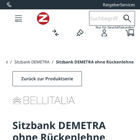
Ratgeber
Services
alt springen
1
Nur für Geschäftskunden
änke
/
Sitzbank DEMETRA
/
Sitzbank DEMETRA ohne Rückenlehne
Zurück zur Produktserie
Sitzbank DEMETRA
ohne Rückenlehne