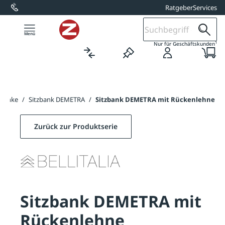
Ratgeber
Services
alt springen
1
Nur für Geschäftskunden
kbänke
/
Sitzbank DEMETRA
/
Sitzbank DEMETRA mit Rückenlehne
Zurück zur Produktserie
Sitzbank DEMETRA mit
Rückenlehne