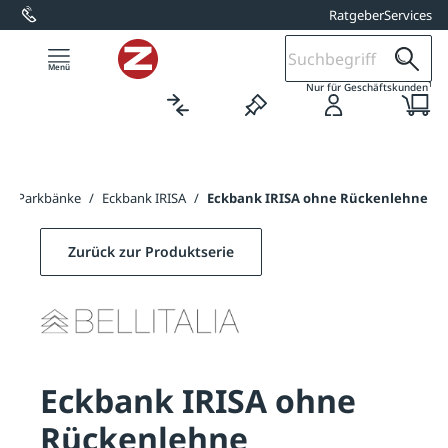
Ratgeber
Services
alt springen
1
Nur für Geschäftskunden
/
Parkbänke
/
Eckbank IRISA
/
Eckbank IRISA ohne Rückenlehne
Zurück zur Produktserie
Eckbank IRISA ohne
Rückenlehne