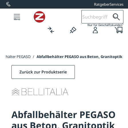
Ratgeber
Services
alt springen
1
Nur für Geschäftskunden
llbehälter PEGASO
/
Abfallbehälter PEGASO aus Beton, Granitoptik
Zurück zur Produktserie
Abfallbehälter PEGASO
aus Beton, Granitoptik