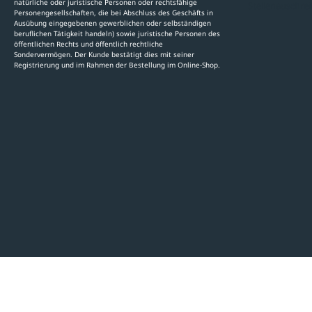
natürliche oder juristische Personen oder rechtsfähige
Stellenauschre
Personengesellschaften, die bei Abschluss des Geschäfts in
Ausübung eingegebenen gewerblichen oder selbständigen
beruflichen Tätigkeit handeln) sowie juristische Personen des
öffentlichen Rechts und öffentlich rechtliche
Sondervermögen. Der Kunde bestätigt dies mit seiner
Registrierung und im Rahmen der Bestellung im Online-Shop.
LinkedIn
Pinterest
Facebook
YouTube
Instagram
AGB