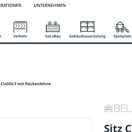
2 % Vorkassen-Skonto
versandkostenfrei ab 50 €
große Produktauswah
IRATIONEN
UNTERNEHMEN
r
Verkehr
GaLaBau
Gebäudeausrüstung
Spielplatz
z CUDDLY mit Rückenlehne
Sitz 