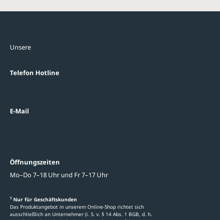
Kontakte
Unterne
Unsere
Standorte
Referenzen
Themenwelten
Telefon Hotline
Über uns
0800 / 100 49 02
FAQ
Datenschutzein
E-Mail
beratung@ziegler-metall.de
Oder zum Kontaktformular
Informati
Öffnungszeiten
Mo–Do 7–18 Uhr und Fr 7–17 Uhr
Ratgeber
Newsletter-An
1
Nur für Geschäftskunden
Das Produktangebot in unserem Online-Shop richtet sich
Kataloge
ausschließlich an Unternehmer (i. S. v. § 14 Abs. 1 BGB, d. h.