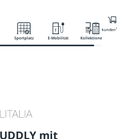
l
Ratgeber
Services
1
Nur für Geschäftskunden
Sportplatz
E-Mobilität
Kollektionen
CUDDLY mit