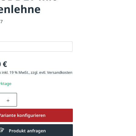
enlehne
67
 €
 inkl. 19 % MwSt., zzgl. evtl.
Versandkosten
erktage
nzahl: Gib den gewünschten Wert ein oder be
Variante konfigurieren
Produkt anfragen