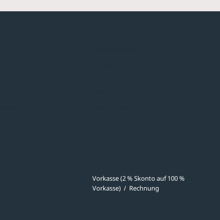
hmen
Sortiment
Überdachungen
Minigaragen
Fahrradparksysteme
Bänke & Tische
stellungen
Abfall & Ascher
Verkehrstechnik
ves
Zahlmethoden
Vorkasse (2 % Skonto auf 100 %
Vorkasse)
/
Rechnung
meldung
Versandpartner