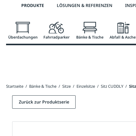
Telefon: 0800 / 100 49 02
PRODUKTE
LÖSUNGEN & REFERENZEN
INSP
springen
Zur Hauptnavigation springen
Überdachungen
Fahrradparker
Bänke & Tische
Abfall & Asche
Startseite
/
Bänke & Tische
/
Sitze
/
Einzelsitze
/
Sitz CUDDLY
/
Sit
Zurück zur Produktserie