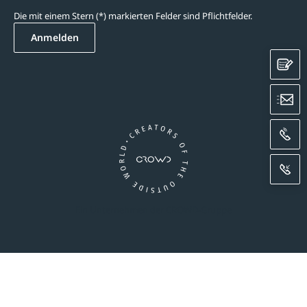
Die mit einem Stern (*) markierten Felder sind Pflichtfelder.
Anmelden
K
E
A
R
Ein Unternehmen der CROWD-Gruppe
essum