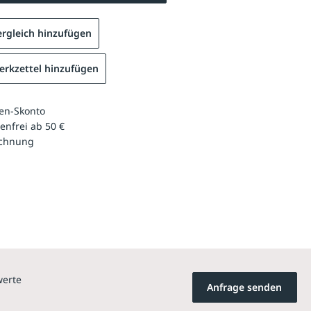
rgleich hinzufügen
rkzettel hinzufügen
en-Skonto
enfrei ab 50 €
echnung
werte
Anfrage senden