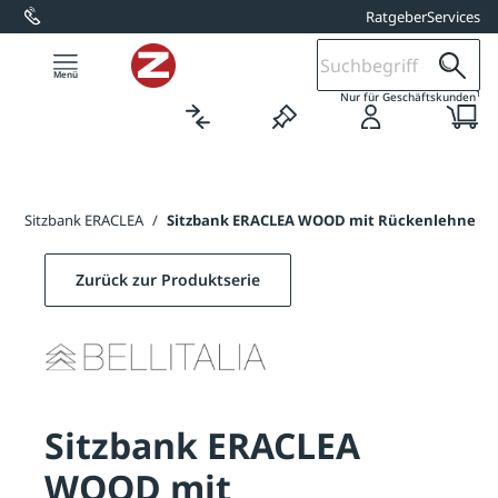
Ratgeber
Services
alt springen
1
Nur für Geschäftskunden
e
/
Sitzbank ERACLEA
/
Sitzbank ERACLEA WOOD mit Rückenlehne
Zurück zur Produktserie
Sitzbank ERACLEA
WOOD mit