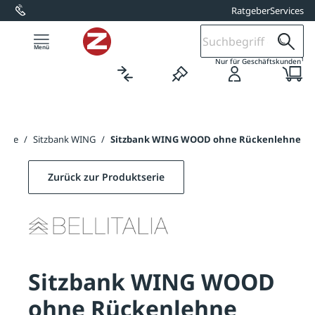
Ratgeber
Services
alt springen
1
Nur für Geschäftskunden
änke
/
Sitzbank WING
/
Sitzbank WING WOOD ohne Rückenlehne
Zurück zur Produktserie
Sitzbank WING WOOD
ohne Rückenlehne