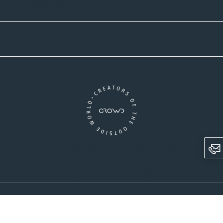
Versandpartner
Newsletter-Abonnement
Ein Unternehmen der CROWD-Gruppe
LinkedIn
Pinterest
Facebook
YouTube
Instagram
AGB
Versandinformationen
Widerrufsrecht
Datenschutz
Impressum