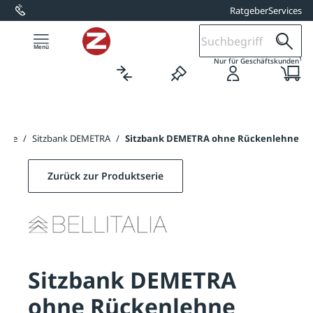
Ratgeber
Services
alt springen
1
Nur für Geschäftskunden
änke
/
Sitzbank DEMETRA
/
Sitzbank DEMETRA ohne Rückenlehne
Zurück zur Produktserie
Sitzbank DEMETRA
ohne Rückenlehne