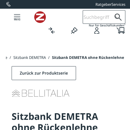
Ratgeber
Services
alt springen
1
Nur für Geschäftskunden
änke
/
Sitzbank DEMETRA
/
Sitzbank DEMETRA ohne Rückenlehne
Zurück zur Produktserie
Sitzbank DEMETRA
ohne Rückenlehne