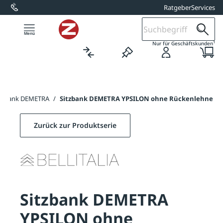
Ratgeber
Services
alt springen
1
Nur für Geschäftskunden
itzbank DEMETRA
/
Sitzbank DEMETRA YPSILON ohne Rückenlehne
Zurück zur Produktserie
Sitzbank DEMETRA
YPSILON ohne