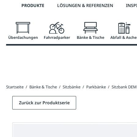
Telefon: 0800 / 100 49 02
PRODUKTE
LÖSUNGEN & REFERENZEN
INSP
springen
Zur Hauptnavigation springen
Überdachungen
Fahrradparker
Bänke & Tische
Abfall & Asche
Startseite
/
Bänke & Tische
/
Sitzbänke
/
Parkbänke
/
Sitzbank DE
Zurück zur Produktserie