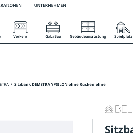
2 % Vorkassen-Skonto
versandkostenfrei ab 50 €
große Produktauswah
IRATIONEN
UNTERNEHMEN
r
Verkehr
GaLaBau
Gebäudeausrüstung
Spielplatz
METRA
/
Sitzbank DEMETRA YPSILON ohne Rückenlehne
Sitz