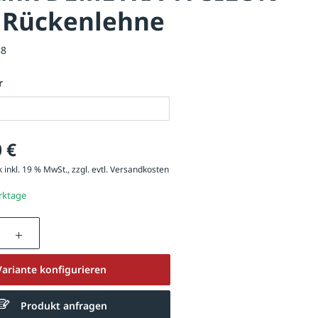
 Rückenlehne
88
r
 €
 inkl. 19 % MwSt., zzgl. evtl.
Versandkosten
erktage
nzahl: Gib den gewünschten Wert ein oder be
Variante konfigurieren
Produkt anfragen