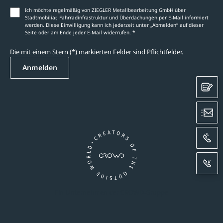
Ich möchte regelmäßig von ZIEGLER Metallbearbeitung GmbH über
Stadtmobiliar, Fahrradinfrastruktur und Überdachungen per E-Mail informiert
werden. Diese Einwilligung kann ich jederzeit unter „Abmelden‘‘ auf dieser
Seite oder am Ende jeder E-Mail widerrufen. *
Die mit einem Stern (*) markierten Felder sind Pflichtfelder.
Anmelden
K
E
A
R
Ein Unternehmen der CROWD-Gruppe