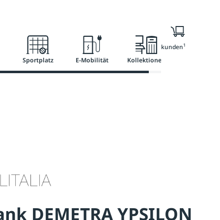
l
Ratgeber
Services
1
Nur für Geschäftskunden
Sportplatz
E-Mobilität
Kollektionen
bank DEMETRA YPSILON