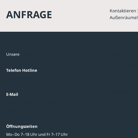
ANFRAGE
Kontaktieren 
Außenräume!
Kontakte
Unterne
Unsere
Standorte
Referenzen
Themenwelten
Telefon Hotline
Über uns
0800 / 100 49 02
FAQ
Datenschutzein
E-Mail
beratung@ziegler-metall.de
Oder zum Kontaktformular
Informati
Öffnungszeiten
Mo–Do 7–18 Uhr und Fr 7–17 Uhr
Ratgeber