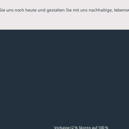
Sie uns noch heute und gestalten Sie mit uns nachhaltige, lebens
hmen
Sortiment
Überdachungen
Minigaragen
Fahrradparksysteme
Bänke & Tische
stellungen
Abfall & Ascher
Verkehrstechnik
ves
Zahlmethoden
Vorkasse (2 % Skonto auf 100 %