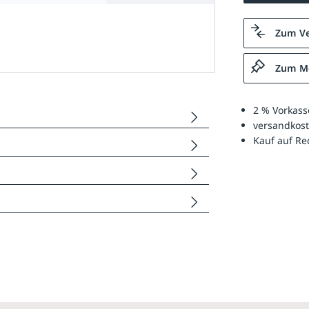
Zum Ve
Zum Me
2 % Vorkass
versandkost
Kauf auf R