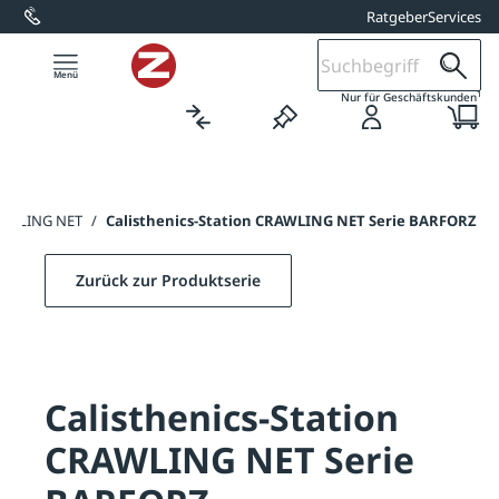
Ratgeber
Services
alt springen
1
Nur für Geschäftskunden
CRAWLING NET
/
Calisthenics-Station CRAWLING NET Serie BARFORZ
Zurück zur Produktserie
Calisthenics-Station
CRAWLING NET Serie