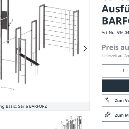
Ausfü
BARF
Art-Nr.:
536.0
Preis a
Lieferzeit auf A
Produkt A
Zum Ve
ng Basic, Serie BARFORZ
Zum Me