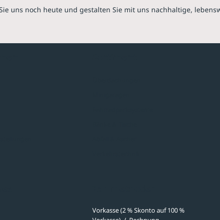
Sie uns noch heute und gestalten Sie mit uns nachhaltige, lebens
hmen
Sortiment
Überdachungen
Minigaragen
Fahrradparksysteme
Bänke & Tische
stellungen
Abfall & Ascher
Verkehrstechnik
ves
Zahlmethoden
Vorkasse (2 % Skonto auf 100 %