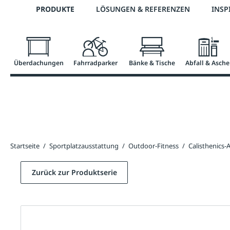
Telefon: 0800 / 100 49 02
PRODUKTE
LÖSUNGEN & REFERENZEN
INSP
springen
Zur Hauptnavigation springen
Überdachungen
Fahrradparker
Bänke & Tische
Abfall & Asche
Startseite
/
Sportplatzausstattung
/
Outdoor-Fitness
/
Calisthenics-
Zurück zur Produktserie