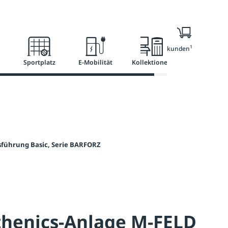
l
Ratgeber
Services
1
Nur für Geschäftskunden
Sportplatz
E-Mobilität
Kollektionen
sführung Basic, Serie BARFORZ
thenics-Anlage M-FELD