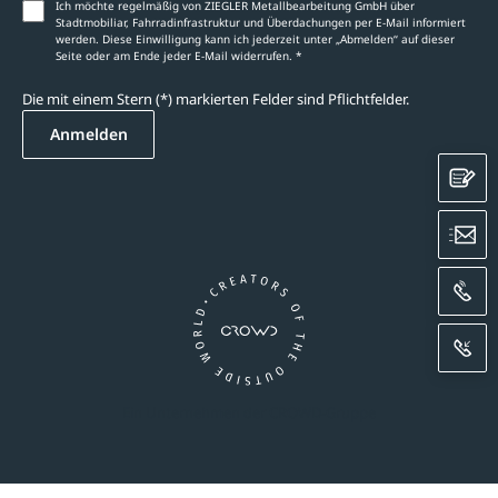
Ich möchte regelmäßig von ZIEGLER Metallbearbeitung GmbH über
Stadtmobiliar, Fahrradinfrastruktur und Überdachungen per E-Mail informiert
werden. Diese Einwilligung kann ich jederzeit unter „Abmelden‘‘ auf dieser
Seite oder am Ende jeder E-Mail widerrufen. *
Die mit einem Stern (*) markierten Felder sind Pflichtfelder.
Anmelden
K
E
A
R
Ein Unternehmen der CROWD-Gruppe