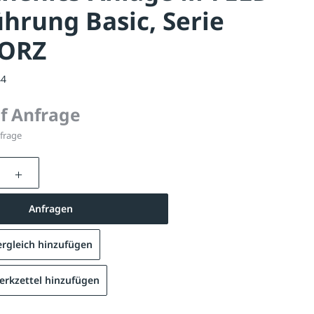
hrung Basic, Serie
ORZ
44
uf Anfrage
nfrage
nzahl: Gib den gewünschten Wert ein oder be
Anfragen
rgleich hinzufügen
Calisthenics-Anlage M-FELD, Ausführung Basic, Serie BARFOR
rkzettel hinzufügen