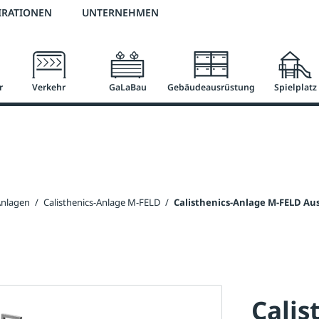
2 % Vorkassen-Skonto
versandkostenfrei ab 50 €
große Produktauswah
IRATIONEN
UNTERNEHMEN
r
Verkehr
GaLaBau
Gebäudeausrüstung
Spielplatz
Anlagen
/
Calisthenics-Anlage M-FELD
/
Calisthenics-Anlage M-FELD Au
Calis