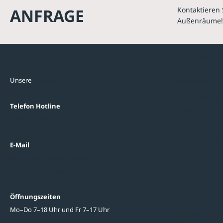
ANFRAGE
Kontaktieren 
Außenräume!
Kontakte
Unterne
Unsere
Standorte
Referenzen
Themenwelten
Telefon Hotline
Über uns
0800 / 100 49 02
FAQ
Datenschutzein
E-Mail
beratung@ziegler-metall.de
Oder zum Kontaktformular
Informati
Öffnungszeiten
Mo–Do 7–18 Uhr und Fr 7–17 Uhr
Ratgeber