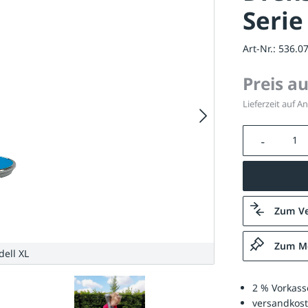
Serie
Art-Nr.:
536.0
Preis a
Lieferzeit auf A
Produkt A
Zum Ve
Zum Me
ell XL
2 % Vorkass
versandkost