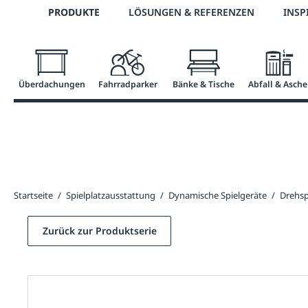
Telefon: 0800 / 100 49 02
PRODUKTE
LÖSUNGEN & REFERENZEN
INSP
springen
Zur Hauptnavigation springen
Überdachungen
Fahrradparker
Bänke & Tische
Abfall & Asche
Startseite
/
Spielplatzausstattung
/
Dynamische Spielgeräte
/
Drehsp
Zurück zur Produktserie