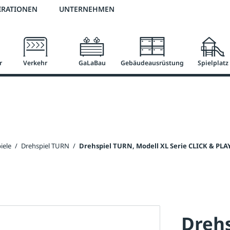
2 % Vorkassen-Skonto
versandkostenfrei ab 50 €
große Produktauswah
IRATIONEN
UNTERNEHMEN
r
Verkehr
GaLaBau
Gebäudeausrüstung
Spielplatz
iele
/
Drehspiel TURN
/
Drehspiel TURN, Modell XL Serie CLICK & PLA
Drehs