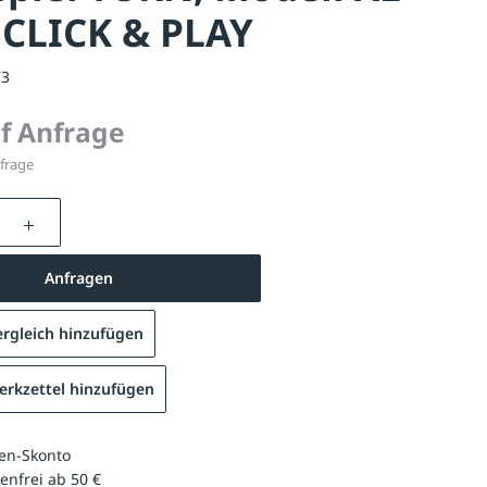
 CLICK & PLAY
73
uf Anfrage
nfrage
nzahl: Gib den gewünschten Wert ein oder be
Anfragen
rgleich hinzufügen
rkzettel hinzufügen
Drehspiel TURN, Modell XL
en-Skonto
enfrei ab 50 €