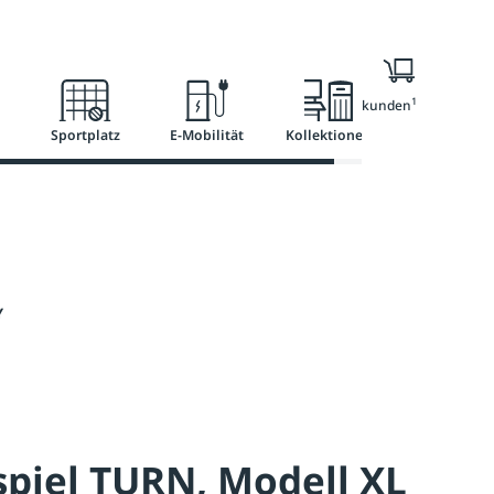
l
Ratgeber
Services
1
Nur für Geschäftskunden
Sportplatz
E-Mobilität
Kollektionen
Y
piel TURN, Modell XL