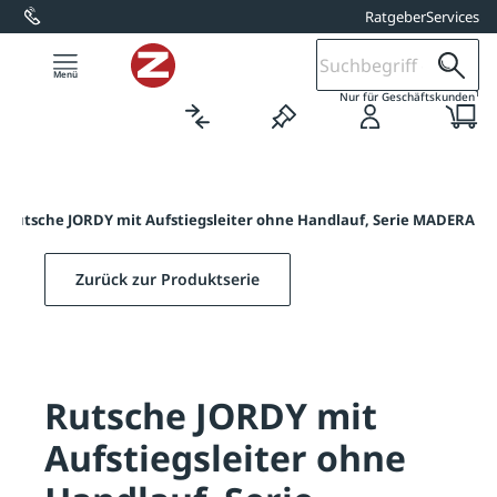
Ratgeber
Services
alt springen
1
Nur für Geschäftskunden
Rutsche JORDY mit Aufstiegsleiter ohne Handlauf, Serie MADERA
Zurück zur Produktserie
Rutsche JORDY mit
Aufstiegsleiter ohne