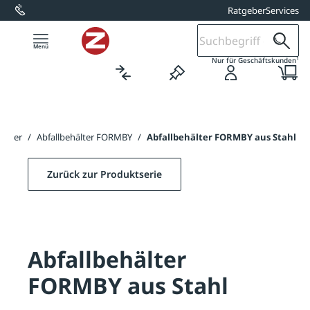
Ratgeber
Services
alt springen
1
Nur für Geschäftskunden
scher
/
Abfallbehälter FORMBY
/
Abfallbehälter FORMBY aus Stahl
Zurück zur Produktserie
Abfallbehälter
FORMBY aus Stahl