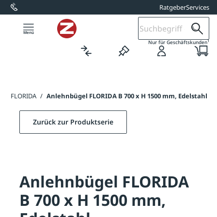
Ratgeber
Services
alt springen
1
Nur für Geschäftskunden
gel FLORIDA
/
Anlehnbügel FLORIDA B 700 x H 1500 mm, Edelstahl
Zurück zur Produktserie
Anlehnbügel FLORIDA
B 700 x H 1500 mm,