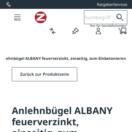
Ratgeber
Services
alt springen
1
Nur für Geschäftskunden
Anlehnbügel ALBANY feuerverzinkt, einseitig, zum Einbetonieren
Zurück zur Produktserie
Anlehnbügel ALBANY
feuerverzinkt,