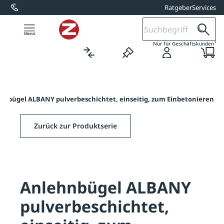
Ratgeber
Services
alt springen
1
Nur für Geschäftskunden
hnbügel ALBANY pulverbeschichtet, einseitig, zum Einbetonieren
Zurück zur Produktserie
Anlehnbügel ALBANY
pulverbeschichtet,