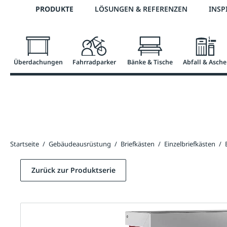
Telefon: 0800 / 100 49 02
PRODUKTE
LÖSUNGEN & REFERENZEN
INSP
springen
Zur Hauptnavigation springen
Überdachungen
Fahrradparker
Bänke & Tische
Abfall & Asche
Startseite
/
Gebäudeausrüstung
/
Briefkästen
/
Einzelbriefkästen
/
Zurück zur Produktserie