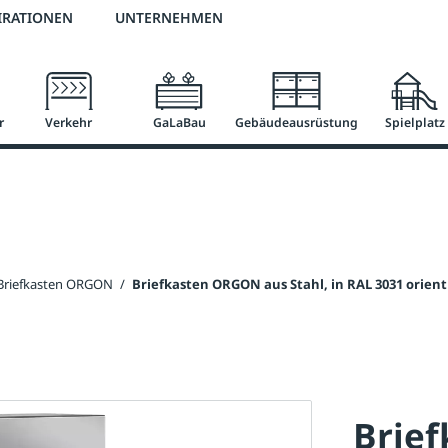
2 % Vorkassen-Skonto
versandkostenfrei ab 50 €
große Produktauswah
IRATIONEN
UNTERNEHMEN
r
Verkehr
GaLaBau
Gebäudeausrüstung
Spielplatz
Briefkasten ORGON
/
Briefkasten ORGON aus Stahl, in RAL 3031 orient
Brie