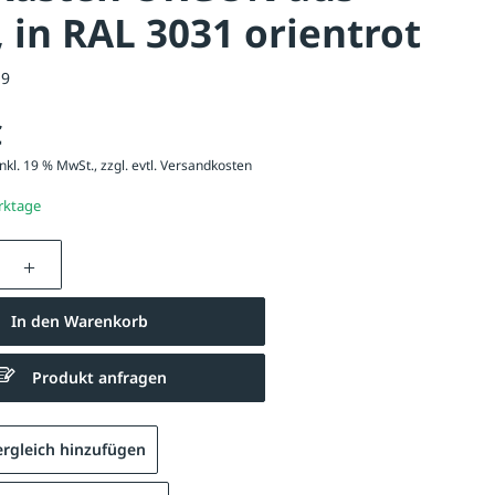
, in RAL 3031 orientrot
19
€
nkl. 19 % MwSt., zzgl. evtl.
Versandkosten
erktage
nzahl: Gib den gewünschten Wert ein oder be
In den Warenkorb
Produkt anfragen
Briefkasten ORGON in RAL 3031 orientrot
rgleich hinzufügen