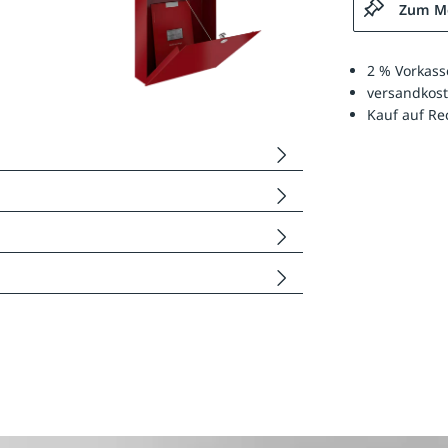
Zum Me
2 % Vorkass
versandkost
Kauf auf R