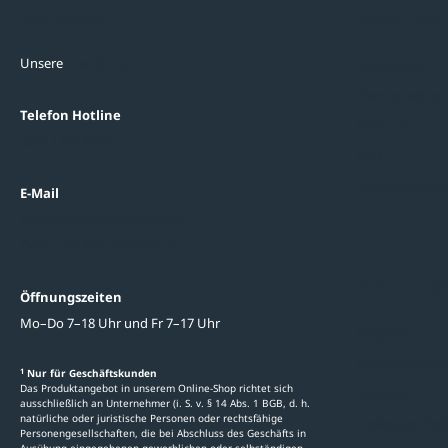
Kontakte
Unterne
Unsere
Standorte
Referenzen
Themenwelten
Telefon Hotline
Über uns
0800 / 100 49 02
FAQ
Datenschutzein
E-Mail
beratung@ziegler-metall.de
Oder zum Kontaktformular
Informati
Öffnungszeiten
Mo–Do 7–18 Uhr und Fr 7–17 Uhr
Ratgeber
Newsletter-An
1
Nur für Geschäftskunden
Das Produktangebot in unserem Online-Shop richtet sich
Kataloge
ausschließlich an Unternehmer (i. S. v. § 14 Abs. 1 BGB, d. h.
natürliche oder juristische Personen oder rechtsfähige
Stellenauschre
Personengesellschaften, die bei Abschluss des Geschäfts in