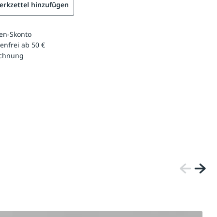
rkzettel hinzufügen
en-Skonto
enfrei ab 50 €
echnung