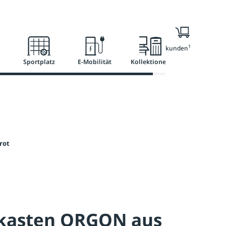
l
Ratgeber
Services
1
Nur für Geschäftskunden
Sportplatz
E-Mobilität
Kollektionen
rot
fkasten ORGON aus