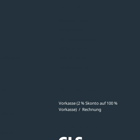
hmen
Sortiment
Überdachungen
Minigaragen
Fahrradparksysteme
Bänke & Tische
stellungen
Abfall & Ascher
Verkehrstechnik
ves
Zahlmethoden
Vorkasse (2 % Skonto auf 100 %
Vorkasse)
/
Rechnung
meldung
Versandpartner
ibungen