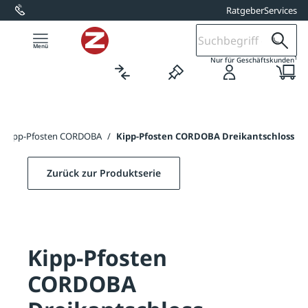
Ratgeber
Services
alt springen
1
Nur für Geschäftskunden
Kipp-Pfosten CORDOBA
/
Kipp-Pfosten CORDOBA Dreikantschloss
Zurück zur Produktserie
Kipp-Pfosten
CORDOBA