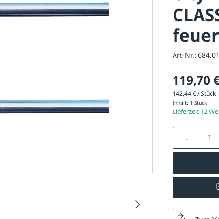
CLASS
feuer
Art-Nr.:
684.0
119,70 
142,44 € / Stück i
Inhalt:
1 Stück
Lieferzeit 12 W
Produkt A