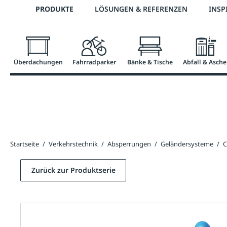
Telefon: 0800 / 100 49 02
PRODUKTE
LÖSUNGEN & REFERENZEN
INSP
springen
Zur Hauptnavigation springen
Überdachungen
Fahrradparker
Bänke & Tische
Abfall & Asche
Startseite
/
Verkehrstechnik
/
Absperrungen
/
Geländersysteme
/
C
Zurück zur Produktserie