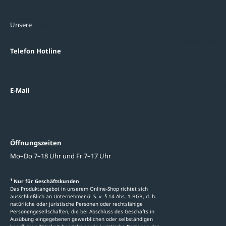
Kontakte
Unterne
Unsere
Standorte
Referenzen
Themenwelten
Telefon Hotline
Über uns
0800 / 100 49 02
FAQ
Datenschutzein
E-Mail
beratung@ziegler-metall.de
Oder zum Kontaktformular
Informati
Öffnungszeiten
Mo–Do 7–18 Uhr und Fr 7–17 Uhr
Ratgeber
Newsletter-An
1
Nur für Geschäftskunden
Das Produktangebot in unserem Online-Shop richtet sich
Kataloge
ausschließlich an Unternehmer (i. S. v. § 14 Abs. 1 BGB, d. h.
natürliche oder juristische Personen oder rechtsfähige
Stellenauschre
Personengesellschaften, die bei Abschluss des Geschäfts in
Ausübung eingegebenen gewerblichen oder selbständigen