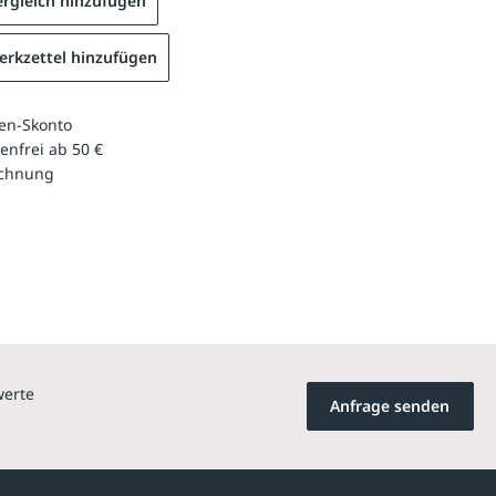
rgleich hinzufügen
rkzettel hinzufügen
en-Skonto
enfrei ab 50 €
echnung
werte
Anfrage senden