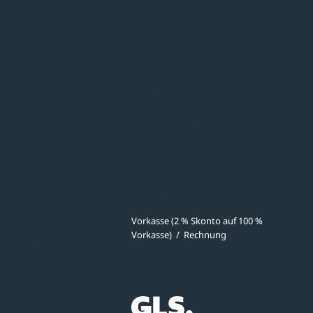
hmen
Sortiment
Überdachungen
Minigaragen
Fahrradparksysteme
Bänke & Tische
stellungen
Abfall & Ascher
Verkehrstechnik
ves
Zahlmethoden
Vorkasse (2 % Skonto auf 100 %
Vorkasse)
/
Rechnung
meldung
Versandpartner
ibungen