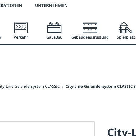
2 % Vorkassen-Skonto
versandkostenfrei ab 50 €
große Produktauswah
IRATIONEN
UNTERNEHMEN
r
Verkehr
GaLaBau
Gebäudeausrüstung
Spielplatz
ity-Line-Geländersystem CLASSIC
/
City-Line-Geländersystem CLASSIC S
City-