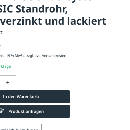
IC Standrohr,
verzinkt und lackiert
17
€
nkl. 19 % MwSt., zzgl. evtl.
Versandkosten
erktage
nzahl: Gib den gewünschten Wert ein oder be
In den Warenkorb
Produkt anfragen