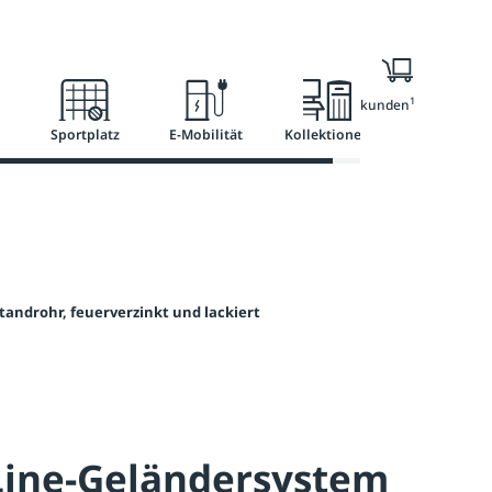
l
Ratgeber
Services
1
Nur für Geschäftskunden
Sportplatz
E-Mobilität
Kollektionen
tandrohr, feuerverzinkt und lackiert
Line-Geländersystem