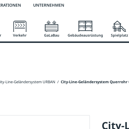
2 % Vorkassen-Skonto
versandkostenfrei ab 50 €
große Produktauswah
IRATIONEN
UNTERNEHMEN
r
Verkehr
GaLaBau
Gebäudeausrüstung
Spielplatz
ity-Line-Geländersystem URBAN
/
City-Line-Geländersystem Querrohr
City-