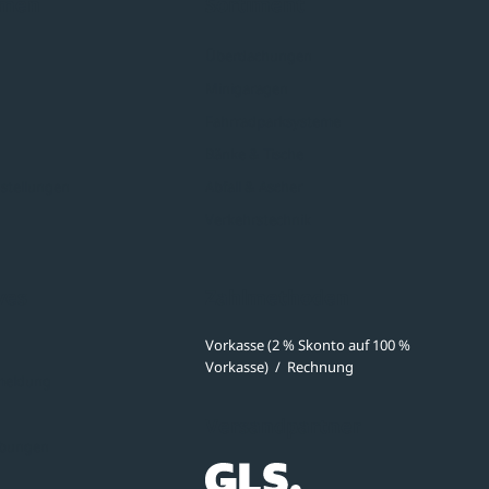
hmen
Sortiment
Überdachungen
Minigaragen
Fahrradparksysteme
Bänke & Tische
stellungen
Abfall & Ascher
Verkehrstechnik
ves
Zahlmethoden
Vorkasse (2 % Skonto auf 100 %
Vorkasse)
/
Rechnung
meldung
Versandpartner
ibungen