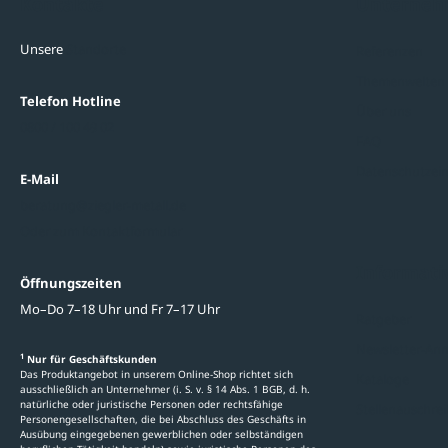
Kontakte
Unterne
Unsere
Standorte
Referenzen
Themenwelten
Telefon Hotline
Über uns
0800 / 100 49 02
FAQ
Datenschutzein
E-Mail
beratung@ziegler-metall.de
Oder zum Kontaktformular
Informati
Öffnungszeiten
Mo–Do 7–18 Uhr und Fr 7–17 Uhr
Ratgeber
Newsletter-An
1
Nur für Geschäftskunden
Das Produktangebot in unserem Online-Shop richtet sich
Kataloge
ausschließlich an Unternehmer (i. S. v. § 14 Abs. 1 BGB, d. h.
natürliche oder juristische Personen oder rechtsfähige
Stellenauschre
Personengesellschaften, die bei Abschluss des Geschäfts in
Ausübung eingegebenen gewerblichen oder selbständigen