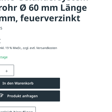
rohr Ø 60 mm Länge
mm, feuerverzinkt
25
€
nkl. 19 % MwSt., zzgl. evtl.
Versandkosten
ktage
nzahl: Gib den gewünschten Wert ein oder be
In den Warenkorb
Produkt anfragen