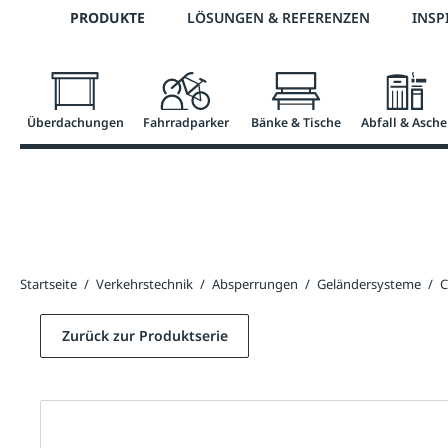
Telefon: 0800 / 100 49 02
PRODUKTE
LÖSUNGEN & REFERENZEN
INSP
springen
Zur Hauptnavigation springen
Überdachungen
Fahrradparker
Bänke & Tische
Abfall & Asche
Startseite
/
Verkehrstechnik
/
Absperrungen
/
Geländersysteme
/
C
Zurück zur Produktserie