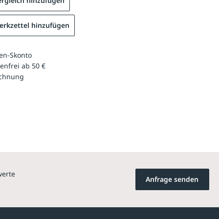
rgleich hinzufügen
rkzettel hinzufügen
en-Skonto
enfrei ab 50 €
echnung
werte
Anfrage senden