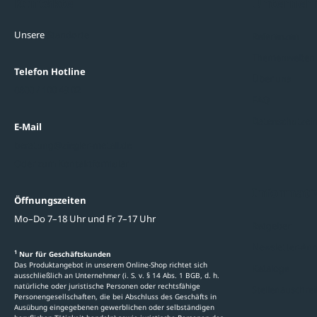
Kontakte
Unterne
Unsere
Standorte
Referenzen
Themenwelten
Telefon Hotline
Über uns
0800 / 100 49 02
FAQ
Datenschutzein
E-Mail
beratung@ziegler-metall.de
Oder zum Kontaktformular
Informati
Öffnungszeiten
Mo–Do 7–18 Uhr und Fr 7–17 Uhr
Ratgeber
Newsletter-An
1
Nur für Geschäftskunden
Das Produktangebot in unserem Online-Shop richtet sich
Kataloge
ausschließlich an Unternehmer (i. S. v. § 14 Abs. 1 BGB, d. h.
natürliche oder juristische Personen oder rechtsfähige
Stellenauschre
Personengesellschaften, die bei Abschluss des Geschäfts in
Ausübung eingegebenen gewerblichen oder selbständigen