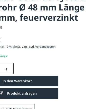
rohr Ø 48 mm Länge
mm, feuerverzinkt
29
€
nkl. 19 % MwSt., zzgl. evtl.
Versandkosten
ktage
nzahl: Gib den gewünschten Wert ein oder be
In den Warenkorb
Produkt anfragen