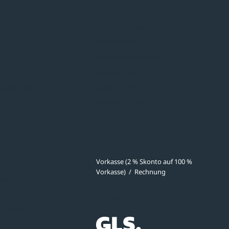
hmen
Sortiment
Überdachungen
Minigaragen
Fahrradparksysteme
Bänke & Tische
stellungen
Abfall & Ascher
Verkehrstechnik
ves
Zahlmethoden
Vorkasse (2 % Skonto auf 100 %
Vorkasse)
/
Rechnung
meldung
Versandpartner
ibungen