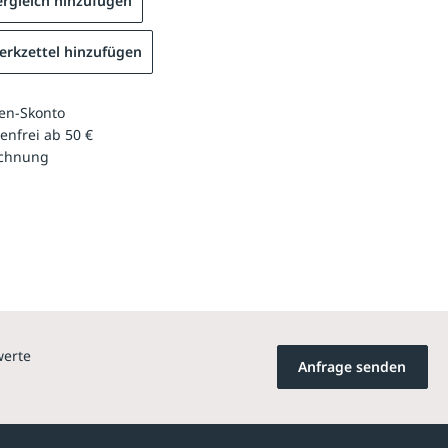
rgleich hinzufügen
rkzettel hinzufügen
en-Skonto
enfrei ab 50 €
echnung
werte
Anfrage senden