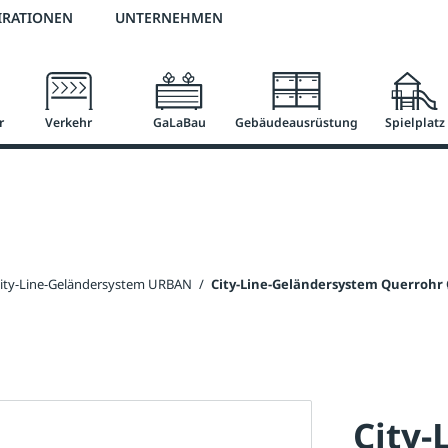
2 % Vorkassen-Skonto
versandkostenfrei ab 50 €
große Produktauswah
IRATIONEN
UNTERNEHMEN
r
Verkehr
GaLaBau
Gebäudeausrüstung
Spielplatz
ity-Line-Geländersystem URBAN
/
City-Line-Geländersystem Querrohr
City-