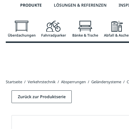
Telefon: 0800 / 100 49 02
PRODUKTE
LÖSUNGEN & REFERENZEN
INSP
springen
Zur Hauptnavigation springen
Überdachungen
Fahrradparker
Bänke & Tische
Abfall & Asche
Startseite
/
Verkehrstechnik
/
Absperrungen
/
Geländersysteme
/
C
Zurück zur Produktserie