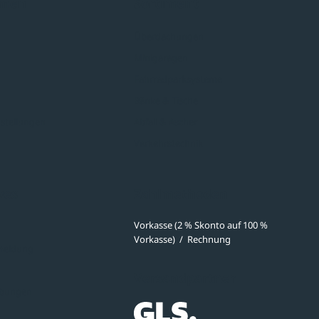
hmen
Sortiment
Überdachungen
Minigaragen
Fahrradparksysteme
Bänke & Tische
stellungen
Abfall & Ascher
Verkehrstechnik
ves
Zahlmethoden
Vorkasse (2 % Skonto auf 100 %
Vorkasse)
/
Rechnung
meldung
Versandpartner
ibungen