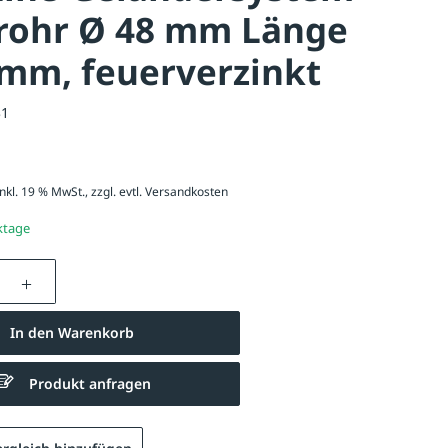
rohr Ø 48 mm Länge
mm, feuerverzinkt
31
nkl. 19 % MwSt., zzgl. evtl.
Versandkosten
ktage
nzahl: Gib den gewünschten Wert ein oder be
In den Warenkorb
Produkt anfragen