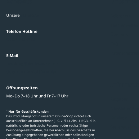
Kontakte
Unterne
Unsere
Standorte
Referenzen
Themenwelten
Telefon Hotline
Über uns
0800 / 100 49 02
FAQ
Datenschutzein
E-Mail
beratung@ziegler-metall.de
Oder zum Kontaktformular
Informati
Öffnungszeiten
Mo–Do 7–18 Uhr und Fr 7–17 Uhr
Ratgeber
Newsletter-An
1
Nur für Geschäftskunden
Das Produktangebot in unserem Online-Shop richtet sich
Kataloge
ausschließlich an Unternehmer (i. S. v. § 14 Abs. 1 BGB, d. h.
natürliche oder juristische Personen oder rechtsfähige
Stellenauschre
Personengesellschaften, die bei Abschluss des Geschäfts in
Ausübung eingegebenen gewerblichen oder selbständigen