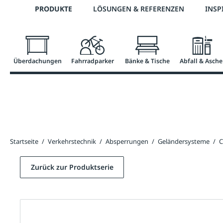
Telefon: 0800 / 100 49 02
PRODUKTE
LÖSUNGEN & REFERENZEN
INSP
springen
Zur Hauptnavigation springen
Überdachungen
Fahrradparker
Bänke & Tische
Abfall & Asche
Startseite
/
Verkehrstechnik
/
Absperrungen
/
Geländersysteme
/
C
Zurück zur Produktserie