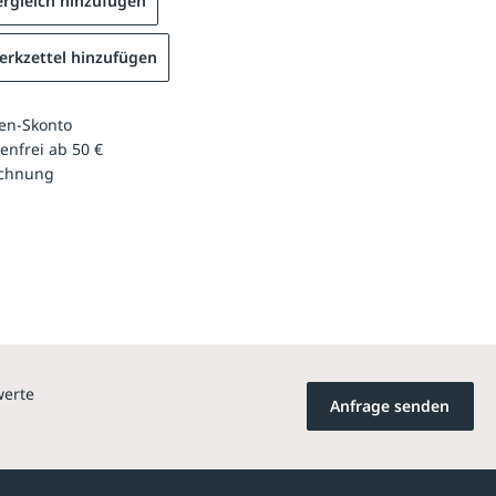
rgleich hinzufügen
rkzettel hinzufügen
en-Skonto
enfrei ab 50 €
echnung
werte
Anfrage senden