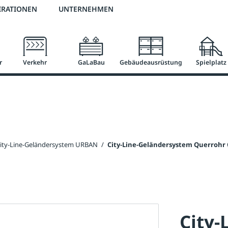
2 % Vorkassen-Skonto
versandkostenfrei ab 50 €
große Produktauswah
IRATIONEN
UNTERNEHMEN
r
Verkehr
GaLaBau
Gebäudeausrüstung
Spielplatz
ity-Line-Geländersystem URBAN
/
City-Line-Geländersystem Querrohr
City-