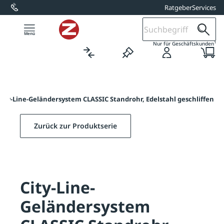
Ratgeber
Services
alt springen
1
Nur für Geschäftskunden
City-Line-Geländersystem CLASSIC Standrohr, Edelstahl geschliffen
Zurück zur Produktserie
City-Line-
Geländersystem