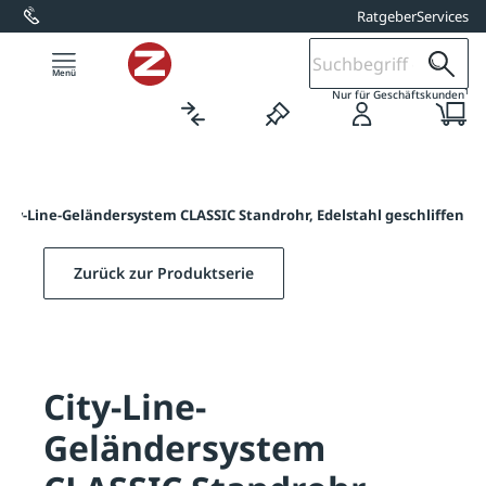
Ratgeber
Services
alt springen
1
Nur für Geschäftskunden
City-Line-Geländersystem CLASSIC Standrohr, Edelstahl geschliffen
Zurück zur Produktserie
City-Line-
Geländersystem