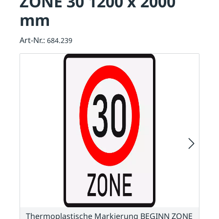
ZONE 30 1200 x 2000
mm
Art-Nr.:
684.239
Thermoplastische Markierung BEGINN ZONE
T