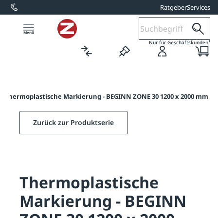
Ratgeber
Services
alt springen
1
Nur für Geschäftskunden
/
Thermoplastische Markierung - BEGINN ZONE 30 1200 x 2000 mm
Zurück zur Produktserie
Thermoplastische
Markierung - BEGINN