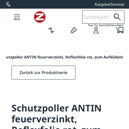
Ratgeber
Services
alt springen
1
Nur für Geschäftskunden
Schutzpoller ANTIN feuerverzinkt, Reflexfolie rot, zum Aufdübeln
Zurück zur Produktserie
Schutzpoller ANTIN
feuerverzinkt,