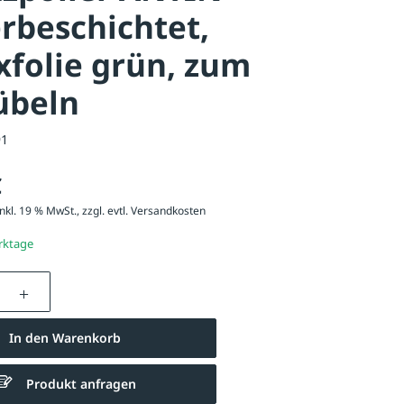
rbeschichtet,
xfolie grün, zum
übeln
91
€
nkl. 19 % MwSt., zzgl. evtl.
Versandkosten
erktage
nzahl: Gib den gewünschten Wert ein oder be
In den Warenkorb
Produkt anfragen