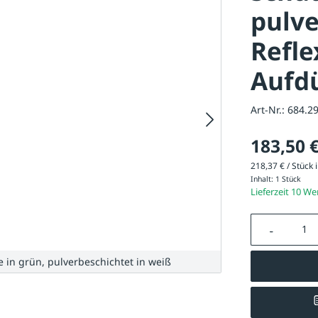
pulve
Refle
Aufd
Art-Nr.:
684.2
183,50 
218,37 € / Stück i
Inhalt:
1 Stück
Lieferzeit 10 W
Produkt A
e in grün, pulverbeschichtet in weiß