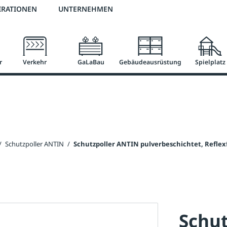
2 % Vorkassen-Skonto
versandkostenfrei ab 50 €
große Produktauswah
IRATIONEN
UNTERNEHMEN
r
Verkehr
GaLaBau
Gebäudeausrüstung
Spielplatz
/
Schutzpoller ANTIN
/
Schutzpoller ANTIN pulverbeschichtet, Reflex
Schut