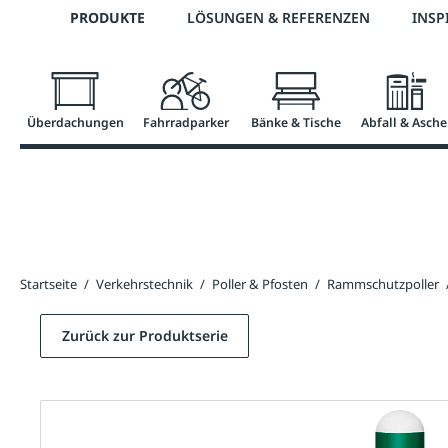
Telefon: 0800 / 100 49 02
PRODUKTE
LÖSUNGEN & REFERENZEN
INSP
springen
Zur Hauptnavigation springen
Überdachungen
Fahrradparker
Bänke & Tische
Abfall & Asche
Startseite
/
Verkehrstechnik
/
Poller & Pfosten
/
Rammschutzpoller
Zurück zur Produktserie