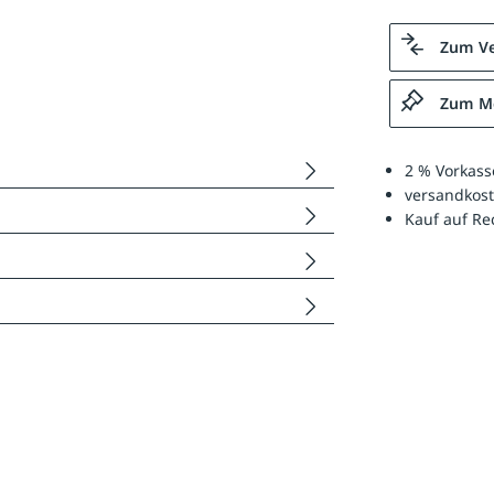
Zum Ve
Zum Me
2 % Vorkass
versandkost
Kauf auf R