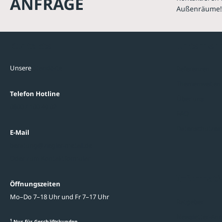
ANFRAGE
Außenräume!
Kontakte
Unterne
Unsere
Standorte
Referenzen
Themenwelten
Telefon Hotline
Über uns
0800 / 100 49 02
FAQ
Datenschutzein
E-Mail
beratung@ziegler-metall.de
Oder zum Kontaktformular
Informati
Öffnungszeiten
Mo–Do 7–18 Uhr und Fr 7–17 Uhr
Ratgeber
Newsletter-An
1
Nur für Geschäftskunden