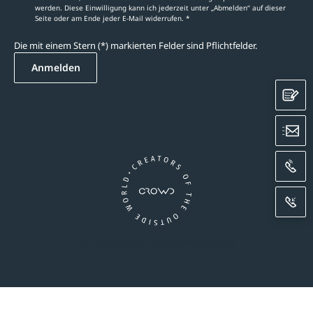
werden. Diese Einwilligung kann ich jederzeit unter „Abmelden‘‘ auf dieser
Seite oder am Ende jeder E-Mail widerrufen. *
Die mit einem Stern (*) markierten Felder sind Pflichtfelder.
Anmelden
K
E
A
R
Ein Unternehmen der CROWD-Gruppe