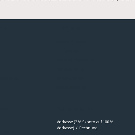
hmen
Sortiment
Überdachungen
Minigaragen
Fahrradparksysteme
Bänke & Tische
stellungen
Abfall & Ascher
Verkehrstechnik
ves
Zahlmethoden
Vorkasse (2 % Skonto auf 100 %
Vorkasse)
/
Rechnung
meldung