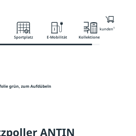
l
Ratgeber
Services
1
Nur für Geschäftskunden
Sportplatz
E-Mobilität
Kollektionen
folie grün, zum Aufdübeln
zpoller ANTIN