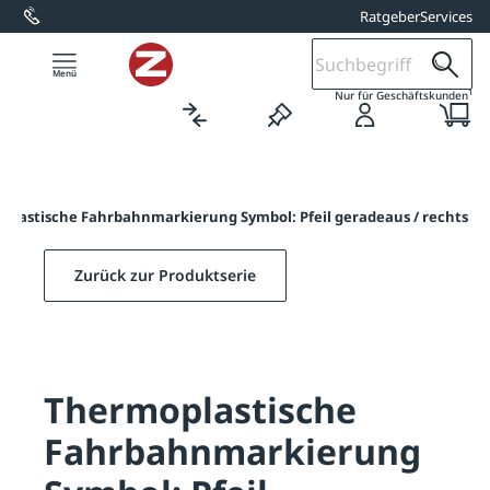
Ratgeber
Services
alt springen
1
Nur für Geschäftskunden
plastische Fahrbahnmarkierung Symbol: Pfeil geradeaus / rechts
Zurück zur Produktserie
Thermoplastische
Fahrbahnmarkierung