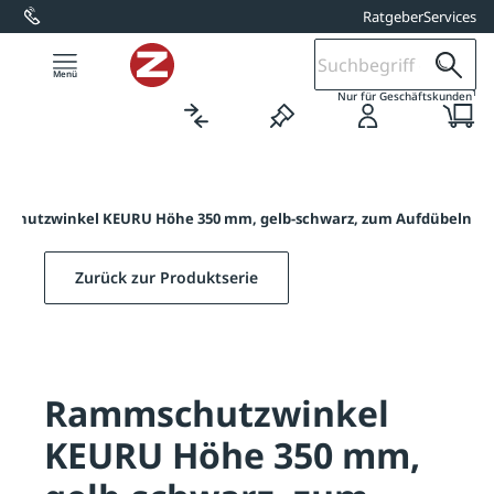
Ratgeber
Services
alt springen
1
Nur für Geschäftskunden
chutzwinkel KEURU Höhe 350 mm, gelb-schwarz, zum Aufdübeln
Zurück zur Produktserie
Rammschutzwinkel
KEURU Höhe 350 mm,