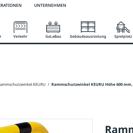
2 % Vorkassen-Skonto
versandkostenfrei ab 50 €
große Produktauswah
IRATIONEN
UNTERNEHMEN
r
Verkehr
GaLaBau
Gebäudeausrüstung
Spielplatz
ammschutzwinkel KEURU
/
Rammschutzwinkel KEURU Höhe 600 mm, g
Ramm