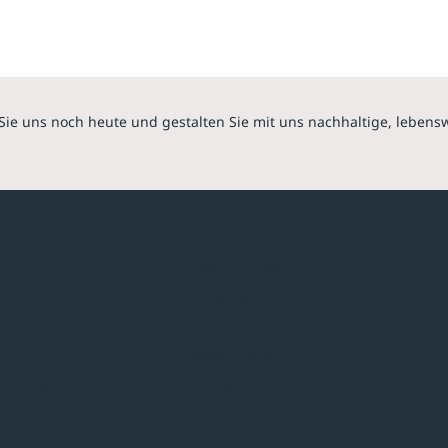
Sie uns noch heute und gestalten Sie mit uns nachhaltige, lebens
hmen
Sortiment
Überdachungen
Minigaragen
Fahrradparksysteme
Bänke & Tische
stellungen
Abfall & Ascher
Verkehrstechnik