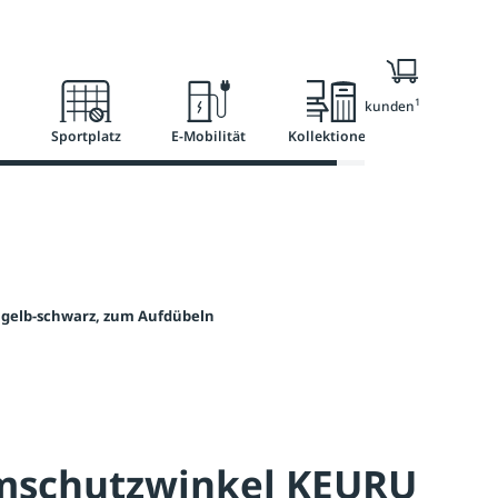
l
Ratgeber
Services
1
Nur für Geschäftskunden
Sportplatz
E-Mobilität
Kollektionen
elb-schwarz, zum Aufdübeln
schutzwinkel KEURU