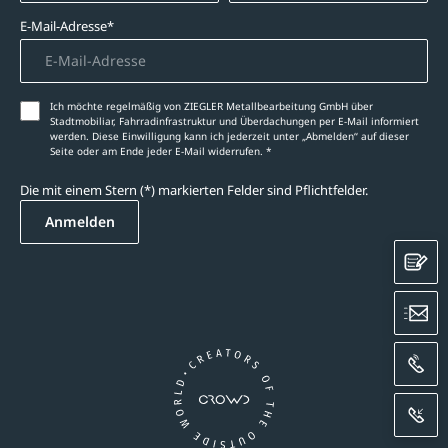
E-Mail-Adresse*
Ich möchte regelmäßig von ZIEGLER Metallbearbeitung GmbH über
Stadtmobiliar, Fahrradinfrastruktur und Überdachungen per E-Mail informiert
werden. Diese Einwilligung kann ich jederzeit unter „Abmelden‘‘ auf dieser
Seite oder am Ende jeder E-Mail widerrufen. *
Die mit einem Stern (*) markierten Felder sind Pflichtfelder.
Anmelden
K
E
A
R