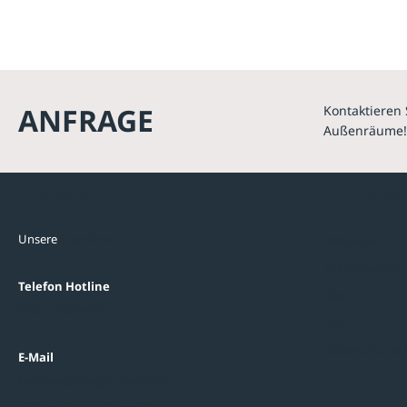
ANFRAGE
Kontaktieren 
Außenräume!
Kontakte
Unterne
Unsere
Standorte
Referenzen
Themenwelten
Telefon Hotline
Über uns
0800 / 100 49 02
FAQ
Datenschutzein
E-Mail
beratung@ziegler-metall.de
Oder zum Kontaktformular