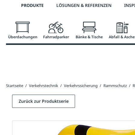
Telefon: 0800 / 100 49 02
PRODUKTE
LÖSUNGEN & REFERENZEN
INSP
springen
Zur Hauptnavigation springen
Überdachungen
Fahrradparker
Bänke & Tische
Abfall & Asche
Startseite
/
Verkehrstechnik
/
Verkehrssicherung
/
Rammschutz
/
R
Zurück zur Produktserie