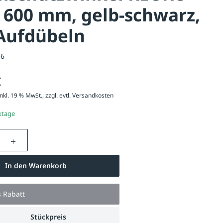
 600 mm, gelb-schwarz,
Aufdübeln
36
€
nkl. 19 % MwSt., zzgl. evtl.
Versandkosten
ktage
nzahl: Gib den gewünschten Wert ein oder be
In den Warenkorb
s Rabatt
Stückpreis