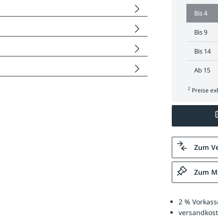
Bis
4
Bis
9
Bis
14
Ab
15
2
Preise exk
Zum Ve
Zum Me
2 % Vorkass
versandkost