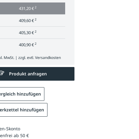
2
431,20 €
2
409,60 €
2
405,30 €
2
400,90 €
l. MwSt. | zzgl. evtl.
Versandkosten
Produkt anfragen
rgleich hinzufügen
rkzettel hinzufügen
en-Skonto
enfrei ab 50 €