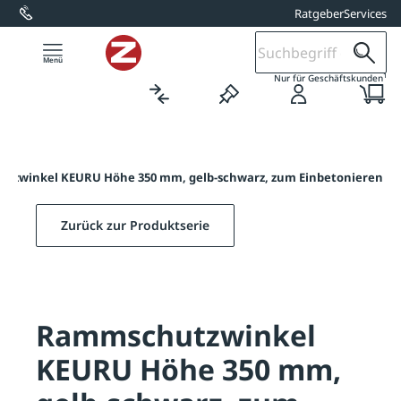
Ratgeber
Services
alt springen
1
Nur für Geschäftskunden
tzwinkel KEURU Höhe 350 mm, gelb-schwarz, zum Einbetonieren
Zurück zur Produktserie
Rammschutzwinkel
KEURU Höhe 350 mm,