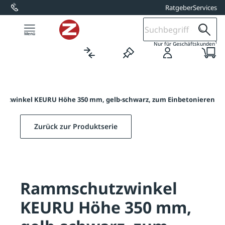
Ratgeber
Services
alt springen
1
Nur für Geschäftskunden
tzwinkel KEURU Höhe 350 mm, gelb-schwarz, zum Einbetonieren
Zurück zur Produktserie
Rammschutzwinkel
KEURU Höhe 350 mm,