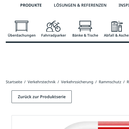
Telefon: 0800 / 100 49 02
PRODUKTE
LÖSUNGEN & REFERENZEN
INSP
springen
Zur Hauptnavigation springen
Überdachungen
Fahrradparker
Bänke & Tische
Abfall & Asche
Startseite
/
Verkehrstechnik
/
Verkehrssicherung
/
Rammschutz
/
R
Zurück zur Produktserie