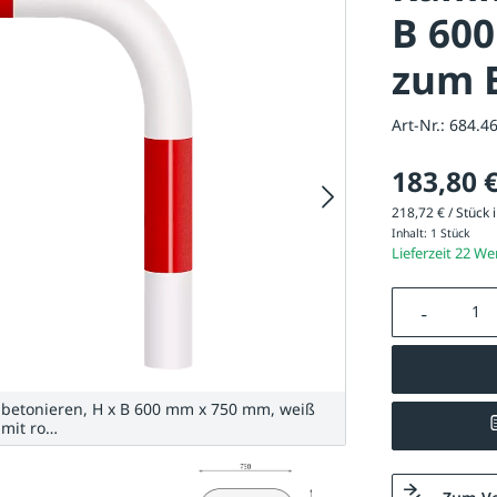
B 600
zum 
Art-Nr.:
684.4
183,80 
218,72 € / Stück i
Inhalt:
1 Stück
Lieferzeit 22 W
Produkt A
betonieren, H x B 600 mm x 750 mm, weiß
 mit ro…