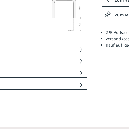
Zum Ve
Zum Me
2 % Vorkass
versandkost
Kauf auf R