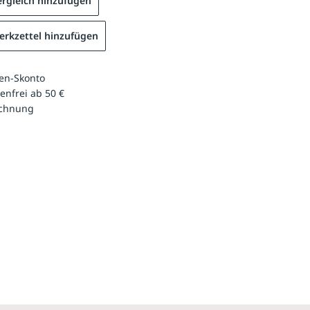
rgleich hinzufügen
rkzettel hinzufügen
en-Skonto
enfrei ab 50 €
echnung