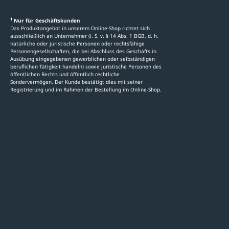
Ratgeber
Newsletter-An
1
Nur für Geschäftskunden
Das Produktangebot in unserem Online-Shop richtet sich
Kataloge
ausschließlich an Unternehmer (i. S. v. § 14 Abs. 1 BGB, d. h.
natürliche oder juristische Personen oder rechtsfähige
Stellenauschre
Personengesellschaften, die bei Abschluss des Geschäfts in
Ausübung eingegebenen gewerblichen oder selbständigen
beruflichen Tätigkeit handeln) sowie juristische Personen des
öffentlichen Rechts und öffentlich rechtliche
Sondervermögen. Der Kunde bestätigt dies mit seiner
Registrierung und im Rahmen der Bestellung im Online-Shop.