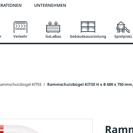
2 % Vorkassen-Skonto
versandkostenfrei ab 50 €
große Produktauswah
IRATIONEN
UNTERNEHMEN
r
Verkehr
GaLaBau
Gebäudeausrüstung
Spielplatz
ammschutzbügel KITEE
/
Rammschutzbügel KITEE H x B 600 x 750 mm,
Ramm