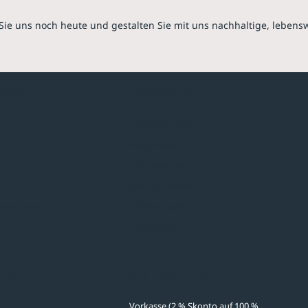
Sie uns noch heute und gestalten Sie mit uns nachhaltige, lebens
hmen
Sortiment
Überdachungen
Minigaragen
Fahrradparksysteme
Bänke & Tische
stellungen
Abfall & Ascher
Verkehrstechnik
ves
Zahlmethoden
Vorkasse (2 % Skonto auf 100 %