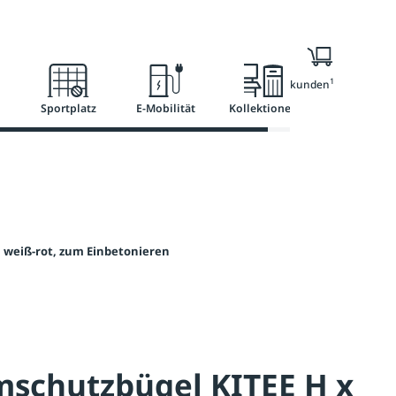
l
Ratgeber
Services
1
Nur für Geschäftskunden
Sportplatz
E-Mobilität
Kollektionen
 weiß-rot, zum Einbetonieren
schutzbügel KITEE H x