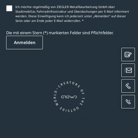
Ich möchte regelmäßig von ZIEGLER Metallbearbeitung GmbH über
Stadtmobiliar, Fahrradinfrastruktur und Überdachungen per E-Mail informiert
werden. Diese Einwilligung kann ich jederzeit unter „Abmelden‘‘ auf dieser
Seite oder am Ende jeder E-Mail widerrufen. *
Die mit einem Stern (*) markierten Felder sind Pflichtfelder.
Anmelden
K
E
A
R
Ein Unternehmen der CROWD-Gruppe