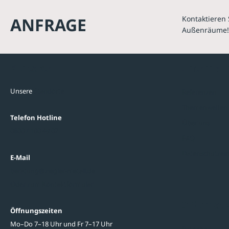
ANFRAGE
Kontaktieren 
Außenräume!
Kontakte
Unterne
Unsere
Standorte
Referenzen
Themenwelten
Telefon Hotline
Über uns
0800 / 100 49 02
FAQ
Datenschutzein
E-Mail
beratung@ziegler-metall.de
Oder zum Kontaktformular
Informati
Öffnungszeiten
Mo–Do 7–18 Uhr und Fr 7–17 Uhr