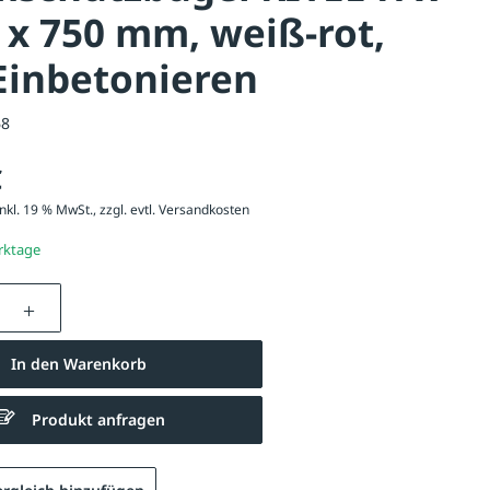
 x 750 mm, weiß-rot,
Einbetonieren
68
€
nkl. 19 % MwSt., zzgl. evtl.
Versandkosten
erktage
nzahl: Gib den gewünschten Wert ein oder be
In den Warenkorb
Produkt anfragen