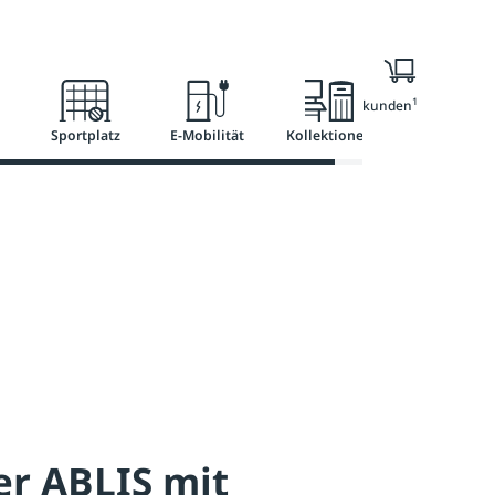
l
Ratgeber
Services
1
Nur für Geschäftskunden
Sportplatz
E-Mobilität
Kollektionen
er ABLIS mit