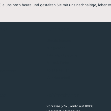
Sie uns noch heute und gestalten Sie mit uns nachhaltige, lebens
hmen
Sortiment
Überdachungen
Minigaragen
Fahrradparksysteme
Bänke & Tische
stellungen
Abfall & Ascher
Verkehrstechnik
ves
Zahlmethoden
Vorkasse (2 % Skonto auf 100 %