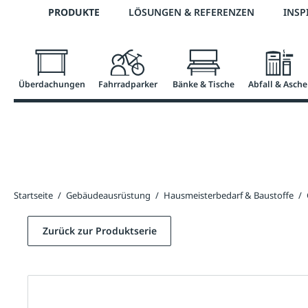
Telefon: 0800 / 100 49 02
PRODUKTE
LÖSUNGEN & REFERENZEN
INSP
springen
Zur Hauptnavigation springen
Überdachungen
Fahrradparker
Bänke & Tische
Abfall & Asche
Startseite
/
Gebäudeausrüstung
/
Hausmeisterbedarf & Baustoffe
/
Zurück zur Produktserie