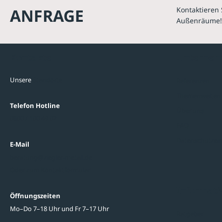
ANFRAGE
Kontaktieren 
Außenräume!
Kontakte
Unterne
Unsere
Standorte
Referenzen
Themenwelten
Telefon Hotline
Über uns
0800 / 100 49 02
FAQ
Datenschutzein
E-Mail
beratung@ziegler-metall.de
Oder zum Kontaktformular
Informati
Öffnungszeiten
Mo–Do 7–18 Uhr und Fr 7–17 Uhr
Ratgeber