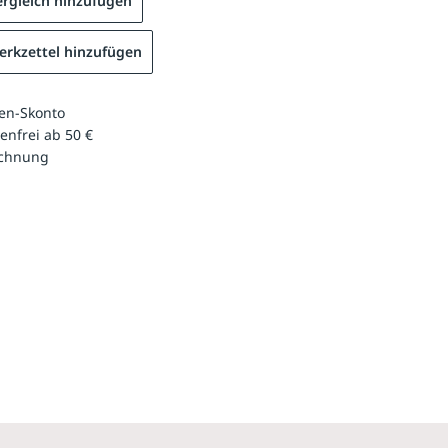
rgleich hinzufügen
rkzettel hinzufügen
en-Skonto
enfrei ab 50 €
echnung