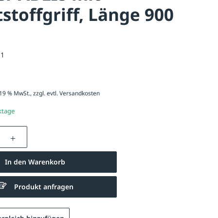
stoffgriff, Länge 900
11
 19 % MwSt., zzgl. evtl.
Versandkosten
ktage
nzahl: Gib den gewünschten Wert ein oder be
In den Warenkorb
Greifer ABLIS mit Kunststoffgriff, Greiferkopf kunststoffummant
Produkt anfragen