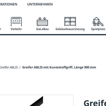
2 % Vorkassen-Skonto
versandkostenfrei ab 50 €
große Produktauswah
IRATIONEN
UNTERNEHMEN
r
Verkehr
GaLaBau
Gebäudeausrüstung
Spielplatz
Greifer ABLIS
/
Greifer ABLIS mit Kunststoffgriff, Länge 900 mm
Greif