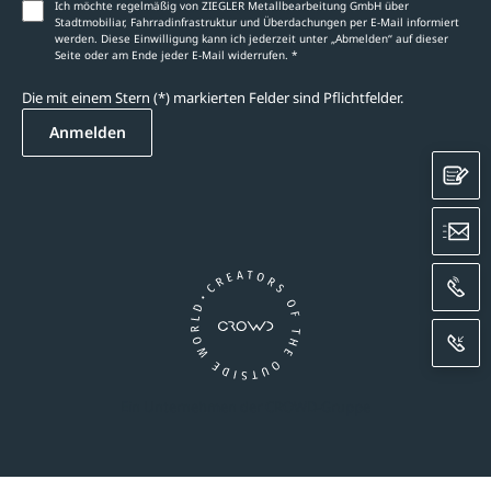
Ich möchte regelmäßig von ZIEGLER Metallbearbeitung GmbH über
Stadtmobiliar, Fahrradinfrastruktur und Überdachungen per E-Mail informiert
werden. Diese Einwilligung kann ich jederzeit unter „Abmelden‘‘ auf dieser
Seite oder am Ende jeder E-Mail widerrufen. *
Die mit einem Stern (*) markierten Felder sind Pflichtfelder.
Anmelden
K
E
A
R
Ein Unternehmen der CROWD-Gruppe