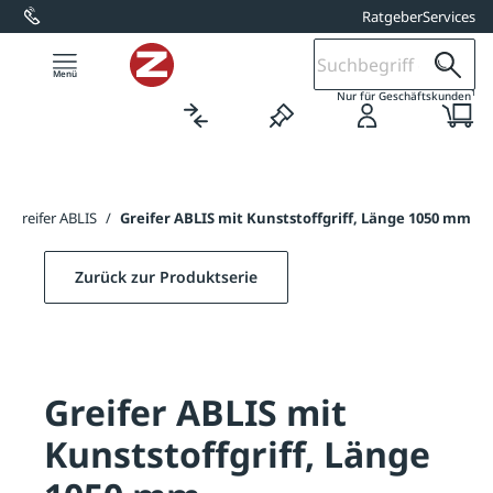
Ratgeber
Services
alt springen
1
Nur für Geschäftskunden
/
Greifer ABLIS
/
Greifer ABLIS mit Kunststoffgriff, Länge 1050 mm
Zurück zur Produktserie
Greifer ABLIS mit
Kunststoffgriff, Länge