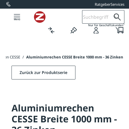
Ratgeber
Services
alt springen
1
Nur für Geschäftskunden
echen CESSE
/
Aluminiumrechen CESSE Breite 1000 mm - 36 Zinken
Zurück zur Produktserie
Aluminiumrechen
CESSE Breite 1000 mm -