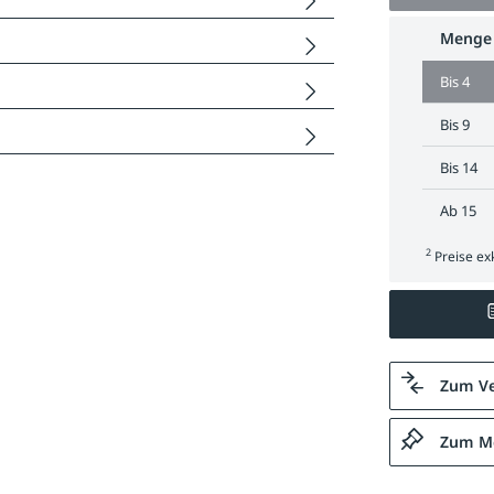
Menge
Bis
4
Bis
9
Bis
14
Ab
15
2
Preise exk
Zum Ve
Zum Me