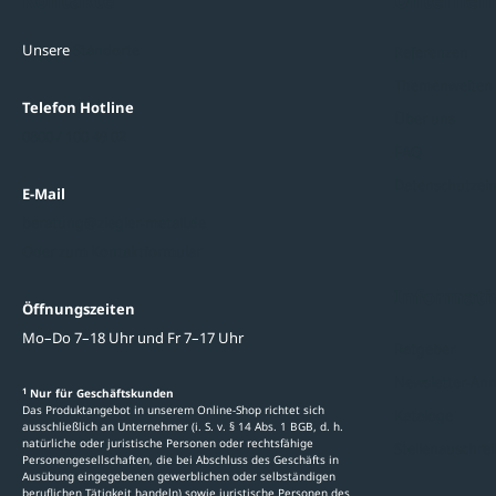
Kontakte
Unterne
Unsere
Standorte
Referenzen
Themenwelten
Telefon Hotline
Über uns
0800 / 100 49 02
FAQ
Datenschutzein
E-Mail
beratung@ziegler-metall.de
Oder zum Kontaktformular
Informati
Öffnungszeiten
Mo–Do 7–18 Uhr und Fr 7–17 Uhr
Ratgeber
Newsletter-An
1
Nur für Geschäftskunden
Das Produktangebot in unserem Online-Shop richtet sich
Kataloge
ausschließlich an Unternehmer (i. S. v. § 14 Abs. 1 BGB, d. h.
natürliche oder juristische Personen oder rechtsfähige
Stellenauschre
Personengesellschaften, die bei Abschluss des Geschäfts in
Ausübung eingegebenen gewerblichen oder selbständigen
beruflichen Tätigkeit handeln) sowie juristische Personen des