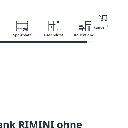
l
Ratgeber
Services
1
Nur für Geschäftskunden
Sportplatz
E-Mobilität
Kollektionen
bank RIMINI ohne