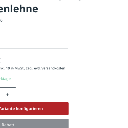
enlehne
16
€
nkl. 19 % MwSt., zzgl. evtl.
Versandkosten
erktage
nzahl: Gib den gewünschten Wert ein oder be
Variante konfigurieren
s Rabatt