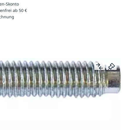
en-Skonto
enfrei ab 50 €
echnung