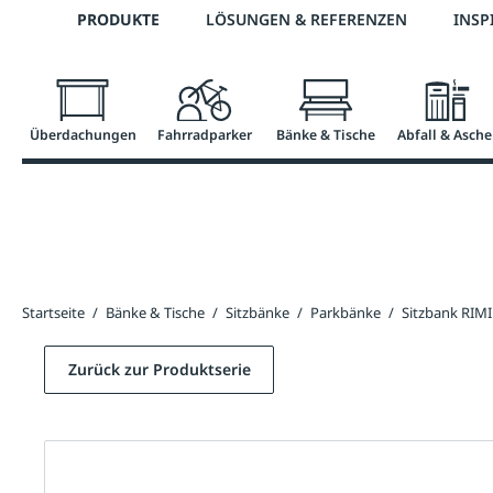
Telefon: 0800 / 100 49 02
PRODUKTE
LÖSUNGEN & REFERENZEN
INSP
springen
Zur Hauptnavigation springen
Überdachungen
Fahrradparker
Bänke & Tische
Abfall & Asche
Startseite
/
Bänke & Tische
/
Sitzbänke
/
Parkbänke
/
Sitzbank RIM
Zurück zur Produktserie