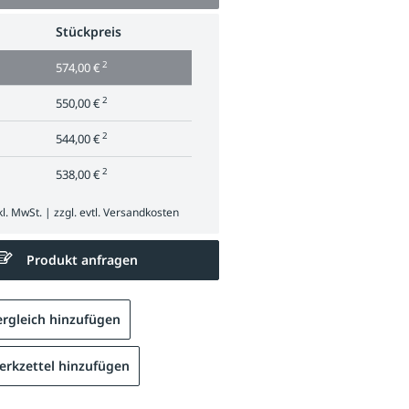
Stückpreis
2
574,00 €
2
550,00 €
2
544,00 €
2
538,00 €
l. MwSt. | zzgl. evtl.
Versandkosten
Produkt anfragen
rgleich hinzufügen
rkzettel hinzufügen