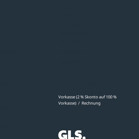
hmen
Sortiment
Überdachungen
Minigaragen
Fahrradparksysteme
Bänke & Tische
stellungen
Abfall & Ascher
Verkehrstechnik
ves
Zahlmethoden
Vorkasse (2 % Skonto auf 100 %
Vorkasse)
/
Rechnung
meldung
Versandpartner
ibungen