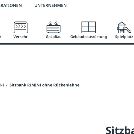
2 % Vorkassen-Skonto
versandkostenfrei ab 50 €
große Produktauswah
IRATIONEN
UNTERNEHMEN
r
Verkehr
GaLaBau
Gebäudeausrüstung
Spielplatz
INI
/
Sitzbank RIMINI ohne Rückenlehne
Sitz