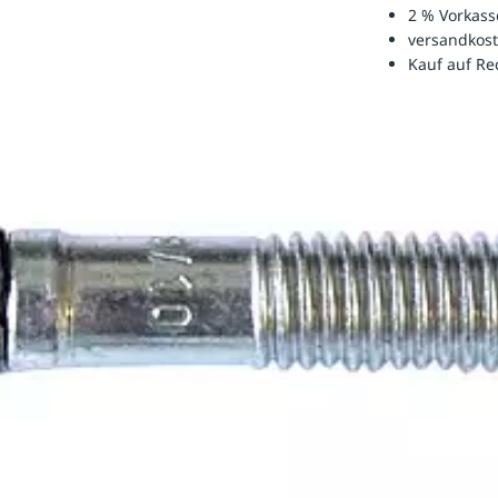
2 % Vorkass
versandkost
Kauf auf R