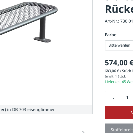
Rück
Art-Nr.:
730.0
Farbe
Bitte wählen
574,00 
683,06 € / Stück i
Inhalt:
1 Stück
Lieferzeit 45 W
Produkt A
zer) in DB 703 eisenglimmer
Staffelprei