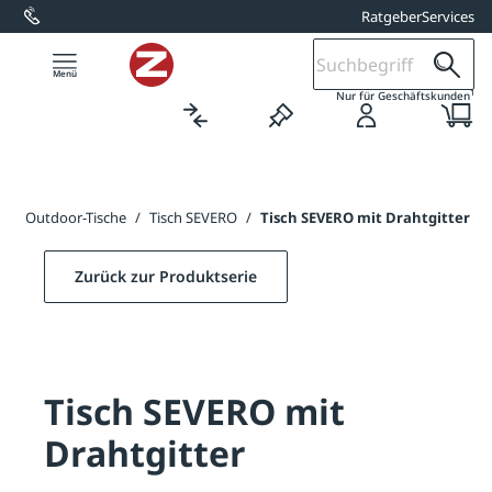
Ratgeber
Services
alt springen
1
Nur für Geschäftskunden
e
/
Outdoor-Tische
/
Tisch SEVERO
/
Tisch SEVERO mit Drahtgitter
Zurück zur Produktserie
Tisch SEVERO mit
Drahtgitter