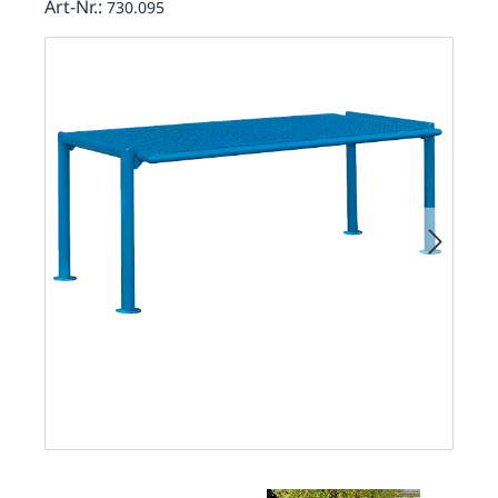
Art-Nr.:
730.095