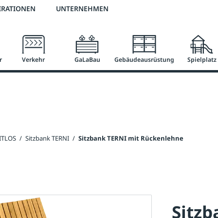
2 % Vorkassen-Skonto
versandkostenfrei ab 50 €
große Produktauswah
IRATIONEN
UNTERNEHMEN
r
Verkehr
GaLaBau
Gebäudeausrüstung
Spielplatz
EITLOS
/
Sitzbank TERNI
/
Sitzbank TERNI mit Rückenlehne
Sitzb