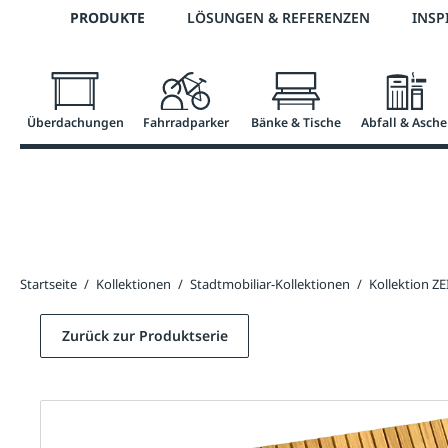
Telefon: 0800 / 100 49 02
PRODUKTE
LÖSUNGEN & REFERENZEN
INSP
springen
Zur Hauptnavigation springen
Überdachungen
Fahrradparker
Bänke & Tische
Abfall & Asche
Startseite
/
Kollektionen
/
Stadtmobiliar-Kollektionen
/
Kollektion Z
Zurück zur Produktserie