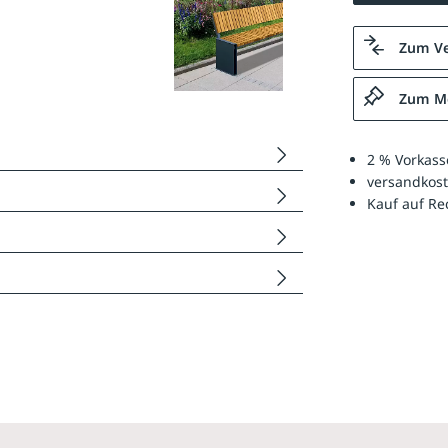
Zum Ve
Zum Me
2 % Vorkass
versandkost
Kauf auf R