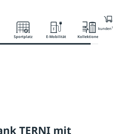
l
Ratgeber
Services
1
Nur für Geschäftskunden
Sportplatz
E-Mobilität
Kollektionen
ank TERNI mit