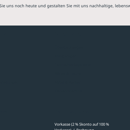
Sie uns noch heute und gestalten Sie mit uns nachhaltige, lebens
hmen
Sortiment
Überdachungen
Minigaragen
Fahrradparksysteme
Bänke & Tische
stellungen
Abfall & Ascher
Verkehrstechnik
ves
Zahlmethoden
Vorkasse (2 % Skonto auf 100 %