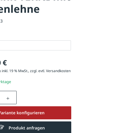
enlehne
33
 €
 inkl. 19 % MwSt., zzgl. evtl.
Versandkosten
erktage
nzahl: Gib den gewünschten Wert ein oder be
RNI mit Sapeliholzbelattung, mit Rückenlehne, Stahlteile in RAL 7
Variante konfigurieren
Produkt anfragen