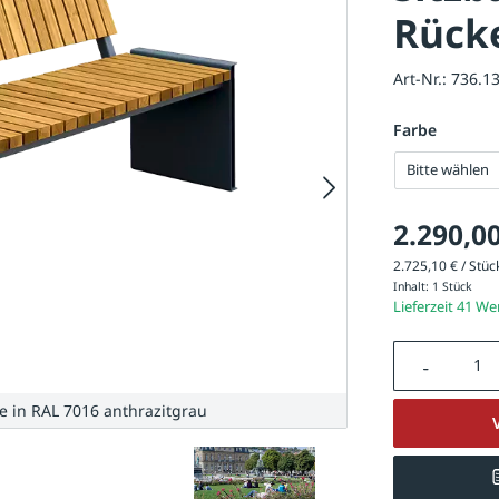
Rück
Art-Nr.:
736.1
Farbe
Bitte wählen
2.290,00
2.725,10 € / Stück
Inhalt:
1 Stück
Lieferzeit 41 W
Produkt A
le in RAL 7016 anthrazitgrau
Sitzbank TE