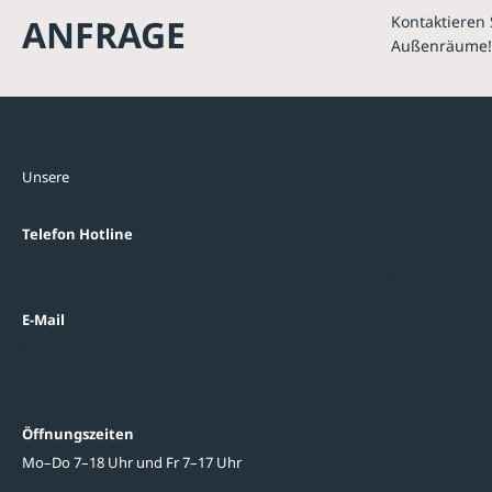
ANFRAGE
Kontaktieren 
Außenräume!
Kontakte
Unterne
Unsere
Standorte
Referenzen
Themenwelten
Telefon Hotline
Über uns
0800 / 100 49 02
FAQ
Datenschutzein
E-Mail
beratung@ziegler-metall.de
Oder zum Kontaktformular
Informati
Öffnungszeiten
Mo–Do 7–18 Uhr und Fr 7–17 Uhr
Ratgeber