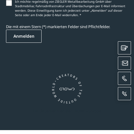
Ich möchte regelmäßig von ZIEGLER Metallbearbeitung GmbH über
Stadtmobiliar, Fahrradinfrastruktur und Überdachungen per E-Mail informiert
werden. Diese Einwilligung kann ich jederzeit unter „Abmelden‘‘ auf dieser
Seite oder am Ende jeder E-Mail widerrufen. *
Die mit einem Stern (*) markierten Felder sind Pflichtfelder.
Anmelden
K
E
A
R
Ein Unternehmen der CROWD-Gruppe