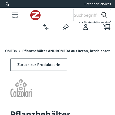
Ratgeber
Services
alt springen
1
Nur für Geschäftskunden
 ANDROMEDA
/
Pflanzbehälter ANDROMEDA aus Beton, beschichtet
Zurück zur Produktserie
Pflanzbehälter