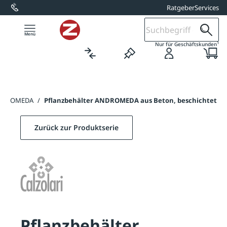
Ratgeber
Services
alt springen
1
Nur für Geschäftskunden
 ANDROMEDA
/
Pflanzbehälter ANDROMEDA aus Beton, beschichtet
Zurück zur Produktserie
Pflanzbehälter