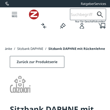
Ratgeber
Services
alt springen
1
Nur für Geschäftskunden
rkbänke
/
Sitzbank DAPHNE
/
Sitzbank DAPHNE mit Rückenlehne
Zurück zur Produktserie
Sitzbank DAPHNE mit