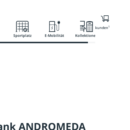
l
Ratgeber
Services
1
Nur für Geschäftskunden
Sportplatz
E-Mobilität
Kollektionen
bank ANDROMEDA