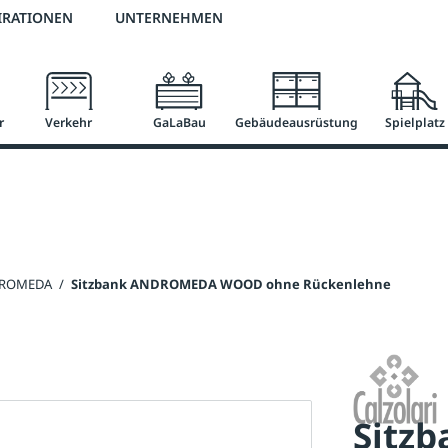
2 % Vorkassen-Skonto
versandkostenfrei ab 50 €
große Produktauswah
IRATIONEN
UNTERNEHMEN
r
Verkehr
GaLaBau
Gebäudeausrüstung
Spielplatz
DROMEDA
/
Sitzbank ANDROMEDA WOOD ohne Rückenlehne
Sitz