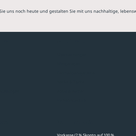
Sie uns noch heute und gestalten Sie mit uns nachhaltige, lebens
hmen
Sortiment
Überdachungen
Minigaragen
Fahrradparksysteme
Bänke & Tische
stellungen
Abfall & Ascher
Verkehrstechnik
ves
Zahlmethoden
Vorkasse (2 % Skonto auf 100 %