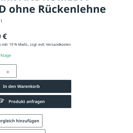
 ohne Rückenlehne
21
 €
 inkl. 19 % MwSt., zzgl. evtl.
Versandkosten
erktage
nzahl: Gib den gewünschten Wert ein oder be
In den Warenkorb
Produkt anfragen
rgleich hinzufügen