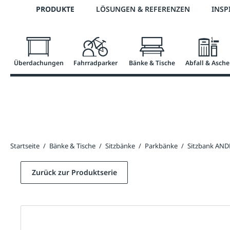
Telefon: 0800 / 100 49 02
PRODUKTE
LÖSUNGEN & REFERENZEN
INSP
springen
Zur Hauptnavigation springen
Überdachungen
Fahrradparker
Bänke & Tische
Abfall & Asche
Startseite
/
Bänke & Tische
/
Sitzbänke
/
Parkbänke
/
Sitzbank AN
Zurück zur Produktserie