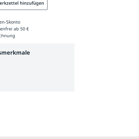
rkzettel hinzufügen
en-Skonto
enfrei ab 50 €
echnung
tsmerkmale