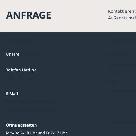
ANFRAGE
Kontaktieren 
Außenräume!
Kontakte
Unterne
Unsere
Standorte
Referenzen
Themenwelten
Telefon Hotline
Über uns
0800 / 100 49 02
FAQ
Datenschutzein
E-Mail
beratung@ziegler-metall.de
Oder zum Kontaktformular
Informati
Öffnungszeiten
Mo–Do 7–18 Uhr und Fr 7–17 Uhr