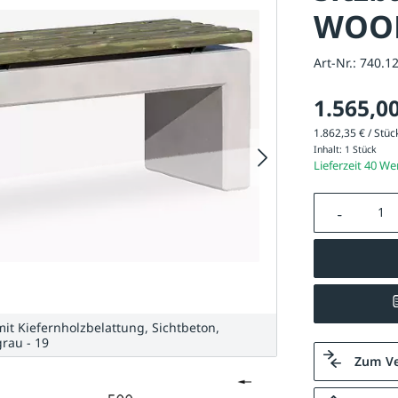
WOOD
Art-Nr.:
740.1
1.565,00
1.862,35 € / Stück
Inhalt:
1 Stück
Lieferzeit 40 W
Produkt A
 Kiefernholzbelattung, Sichtbeton,
rau - 19
Zum Ve