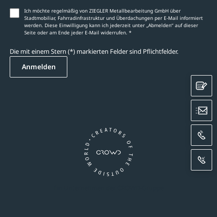
Ich möchte regelmäßig von ZIEGLER Metallbearbeitung GmbH über
Stadtmobiliar, Fahrradinfrastruktur und Überdachungen per E-Mail informiert
werden. Diese Einwilligung kann ich jederzeit unter „Abmelden‘‘ auf dieser
Seite oder am Ende jeder E-Mail widerrufen. *
Die mit einem Stern (*) markierten Felder sind Pflichtfelder.
Anmelden
K
E
A
R
Ein Unternehmen der CROWD-Gruppe